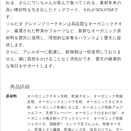
れる、さらにワンちゃんが喜んで食べてくれる、素材本来の
高い嗜好性を引き出したドッグフード、それがSOLVIDAで
す。
ソルビダ グレインフリーチキンは高品質なオーガニックチキ
ン、厳選された野菜やフルーツなど、新鮮なオーガニック原
材料を贅沢に使用し、理想的な栄養をバランスよく愛犬に提
供します。
さらに、アレルギーに配慮し、穀物類は一切使用しておりま
せん。腸に負担をかけることなく消化ができ、愛犬の健康的
な毎日をサポートします。
商品詳細
原材料
オーガニックチキン生肉、乾燥チキン、オーガニック乾燥
豆類、オーガニックエンドウ豆粉、オーガニックタピオカ
粉、オーガニック乾燥ヒヨコ豆、オーガニック乾燥アルフ
ァルファ、天然フレーバー、オーガニックひまわり油*、オ
ーガニック挽き割りフラックスシード、オーガニック乾燥
ジャガイモ、鶏脂肪*、エンドウ豆でんぷん、乾燥サーモ
ン、乾燥トマト繊維、乾燥レンズ豆、塩化カリウム、サー