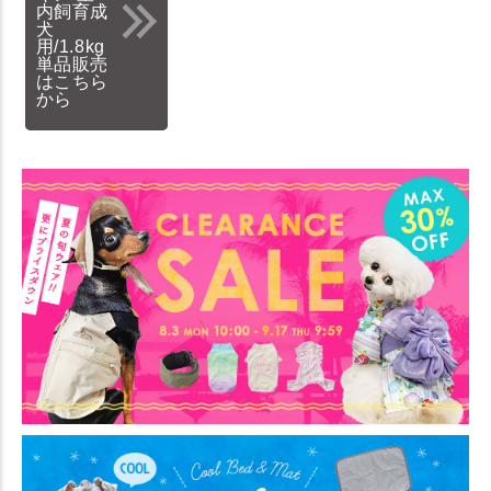
内飼育成
犬
用/1.8kg
単品販売
はこちら
から