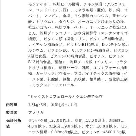
モンオイル*、乾燥ビール酵母、チキン軟骨（グルコサミ
ン、コンドロイチン源）、ミネラル類（亜鉛、鉄、銅、コ
バルト、マンガン、食塩、ヨウ素酸カルシウム、亜セレン
酸ナトリウム）、タウリン、オーガニックひまわりの種、
乾燥かぼちゃ、乾燥ブルーベリー、オーガニック乾燥にん
じん、乾燥ブロッコリー、加水分解酵母（マンナンオリゴ
糖源）、ビタミン類（塩化コリン、ビタミンE補助食品、
ナイアシン補助食品、ビタミンB1硝酸塩、D-パテトン酸カ
ルシウム、ビタミンB6、リボフラビン補助食品、ビタミン
A補助食品、ビタミンD3補助食品、ビオチン、ビタミン
B12補助食品、葉酸）、乾燥チコリ根（イヌリン、フラク
トオリゴ糖源）、乾燥セージ、乳酸、ユッカフォーム抽出
物、ガーリックパウダー、プロバイオティクス微生物（イ
ースト菌、乳酸菌、麹菌、糸状菌、枯草菌）、酸化防止剤
（ミックストコフェロール）
*ミックストコフェロールとクエン酸で保存
内容量
1.8kg×3袋、国産おやつ１点
製造国
アメリカ
保証分析
タンパク質…25.0％以上、脂質…15.0％以上、粗繊維…
値
4.0％以下、粗灰分…9.0％以下、水分…10.0％以下、セレ
ニウム酵母…0.32mg/kg以上、ビタミンA…4600IU/kg以