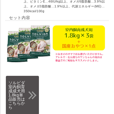
上、ビタミンE…46IU/kg以上、オメガ6脂肪酸…3.9%以
上、オメガ3脂肪酸…1.9%以上、代謝エネルギー(ME)…
350kcal/100g
セット内容
ソルビダ
室内飼育
成成犬用
1.8kg単
品販売は
こちらか
ら