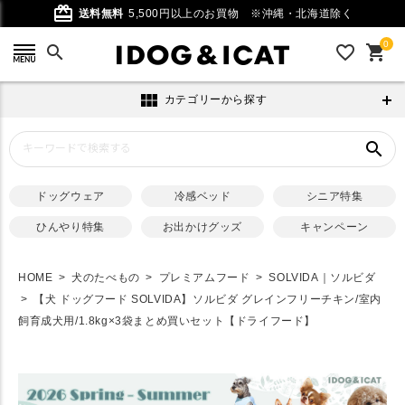
card_giftcard
送料無料
5,500円以上のお買物
※沖縄・北海道除く
0
search
favorite_outline
shopping_cart
view_module
カテゴリーから探す
search
ドッグウェア
冷感ベッド
シニア特集
ひんやり特集
お出かけグッズ
キャンペーン
HOME
犬のたべもの
プレミアムフード
SOLVIDA｜ソルビダ
【犬 ドッグフード SOLVIDA】ソルビダ グレインフリーチキン/室内
飼育成犬用/1.8kg×3袋まとめ買いセット【ドライフード】