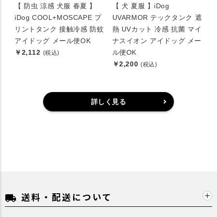
【 防虫 涼感 犬服 春夏 】
【 犬 夏服 】iDog
iDog COOL+MOSCAPE プ
UVARMOR テックタンク 遮
リントタンク 接触冷感 防蚊
熱 UVカット 冷感 抗菌 マイ
アイドッグ メール便OK
ナスイオン アイドッグ メー
￥2,112
ル便OK
(税込)
￥2,200
(税込)
詳しく見る
送料・配送について
local_shipping