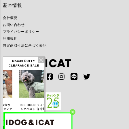
基本情報
会社概要
お問い合わせ
プライバシーポリシー
利用規約
特定商取引法に基づく表記
MAX30％OFF!!
CLEARANCE SALE
IDOG ICE HOLD ネ
ICE HOLD フィッシ
テックタンク 遮熱
リフレッ
ッククーラー 保冷剤
ングベスト 保冷剤付
UVカット
付
【20％OFF】3,168
【20％OFF】1,760
【20％OFF】2,200
【20％O
円(税込み)
円(税込み)
円(税込み)
円(