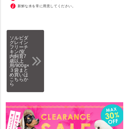
新鮮な水を常に用意してください。
ソルビダ
グレイン
フリーチ
キン/室
内飼育7
歳以上
用/900g×
３袋まと
め買いは
こちらか
ら