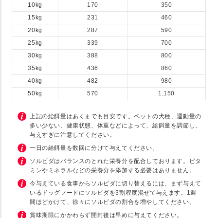
10kg
170
350
15kg
231
460
20kg
287
590
25kg
339
700
30kg
388
800
35kg
436
860
40kg
482
980
50kg
570
1,150
上記の給餌量はあくまでも目安です。ペットの犬種、運動量の
多い少ない、健康状態、体重などによって、給餌量を調節し、
与えすぎに注意してください。
一日の給餌量を数回に分けて与えてください。
ソルビダはバランスのとれた栄養分を配合しております。ビタ
ミンやミネラルなどの栄養分を添加する必要はありません。
今与えている食事からソルビダに切り替えるには、まず与えて
いるドッグフードにソルビダを3割程度混ぜて与えます。1週
間ほどかけて、徐々にソルビダの割合を増やしてください。
賞味期限にかかわらず開封後は早めに与えてください。