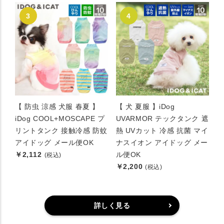
【 防虫 涼感 犬服 春夏 】
【 犬 夏服 】iDog
iDog COOL+MOSCAPE プ
UVARMOR テックタンク 遮
リントタンク 接触冷感 防蚊
熱 UVカット 冷感 抗菌 マイ
アイドッグ メール便OK
ナスイオン アイドッグ メー
￥2,112
ル便OK
(税込)
￥2,200
(税込)
詳しく見る