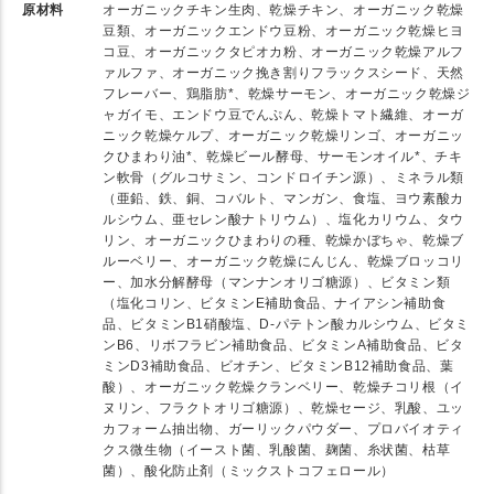
原材料
オーガニックチキン生肉、乾燥チキン、オーガニック乾燥
豆類、オーガニックエンドウ豆粉、オーガニック乾燥ヒヨ
コ豆、オーガニックタピオカ粉、オーガニック乾燥アルフ
ァルファ、オーガニック挽き割りフラックスシード、天然
フレーバー、鶏脂肪*、乾燥サーモン、オーガニック乾燥ジ
ャガイモ、エンドウ豆でんぷん、乾燥トマト繊維、オーガ
ニック乾燥ケルプ、オーガニック乾燥リンゴ、オーガニッ
クひまわり油*、乾燥ビール酵母、サーモンオイル*、チキ
ン軟骨（グルコサミン、コンドロイチン源）、ミネラル類
（亜鉛、鉄、銅、コバルト、マンガン、食塩、ヨウ素酸カ
ルシウム、亜セレン酸ナトリウム）、塩化カリウム、タウ
リン、オーガニックひまわりの種、乾燥かぼちゃ、乾燥ブ
ルーベリー、オーガニック乾燥にんじん、乾燥ブロッコリ
ー、加水分解酵母（マンナンオリゴ糖源）、ビタミン類
（塩化コリン、ビタミンE補助食品、ナイアシン補助食
品、ビタミンB1硝酸塩、D-パテトン酸カルシウム、ビタミ
ンB6、リボフラビン補助食品、ビタミンA補助食品、ビタ
ミンD3補助食品、ビオチン、ビタミンB12補助食品、葉
酸）、オーガニック乾燥クランベリー、乾燥チコリ根（イ
ヌリン、フラクトオリゴ糖源）、乾燥セージ、乳酸、ユッ
カフォーム抽出物、ガーリックパウダー、プロバイオティ
クス微生物（イースト菌、乳酸菌、麹菌、糸状菌、枯草
菌）、酸化防止剤（ミックストコフェロール）