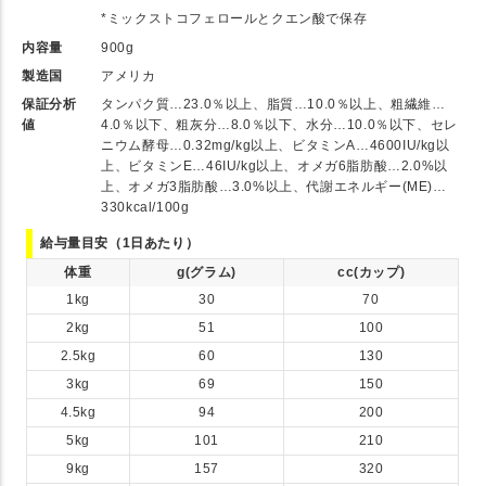
*ミックストコフェロールとクエン酸で保存
内容量
900g
製造国
アメリカ
保証分析
タンパク質…23.0％以上、脂質…10.0％以上、粗繊維…
値
4.0％以下、粗灰分…8.0％以下、水分…10.0％以下、セレ
ニウム酵母…0.32mg/kg以上、ビタミンA…4600IU/kg以
上、ビタミンE…46IU/kg以上、オメガ6脂肪酸…2.0%以
上、オメガ3脂肪酸…3.0%以上、代謝エネルギー(ME)…
330kcal/100g
給与量目安（1日あたり）
体重
g(グラム)
cc(カップ)
1kg
30
70
2kg
51
100
2.5kg
60
130
3kg
69
150
4.5kg
94
200
5kg
101
210
9kg
157
320