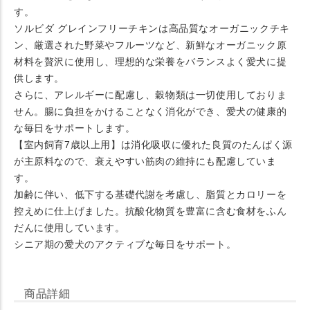
す。
ソルビダ グレインフリーチキンは高品質なオーガニックチキ
ン、厳選された野菜やフルーツなど、新鮮なオーガニック原
材料を贅沢に使用し、理想的な栄養をバランスよく愛犬に提
供します。
さらに、アレルギーに配慮し、穀物類は一切使用しておりま
せん。腸に負担をかけることなく消化ができ、愛犬の健康的
な毎日をサポートします。
【室内飼育7歳以上用】は消化吸収に優れた良質のたんぱく源
が主原料なので、衰えやすい筋肉の維持にも配慮していま
す。
加齢に伴い、低下する基礎代謝を考慮し、脂質とカロリーを
控えめに仕上げました。抗酸化物質を豊富に含む食材をふん
だんに使用しています。
シニア期の愛犬のアクティブな毎日をサポート。
商品詳細