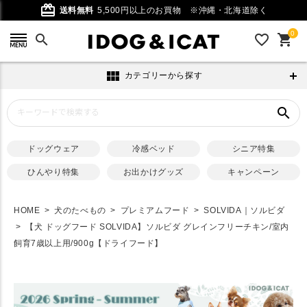
card_giftcard
送料無料
5,500円以上のお買物
※沖縄・北海道除く
0
search
favorite_outline
shopping_cart
view_module
カテゴリーから探す
search
ドッグウェア
冷感ベッド
シニア特集
ひんやり特集
お出かけグッズ
キャンペーン
HOME
犬のたべもの
プレミアムフード
SOLVIDA｜ソルビダ
【犬 ドッグフード SOLVIDA】ソルビダ グレインフリーチキン/室内
飼育7歳以上用/900g【ドライフード】