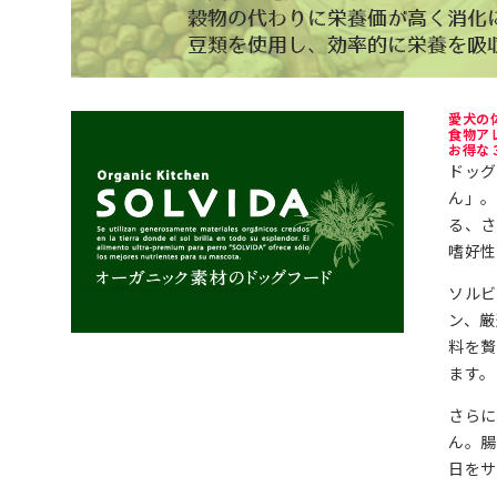
愛犬の
食物ア
お得な
ドッ
ん」
る、さ
嗜好性
ソルビ
ン、厳
料を
ます。
さら
ん。腸
日をサ