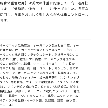
飼育体重管理用】は愛犬の体重に配慮して、高い嗜好性
のままに「低脂肪、低カロリー」に仕上げました。豊富な
を使用し、食事をおいしく楽しみながら体重コントロール
ます。
オーガニック乾燥豆類、オーガニック乾燥ヒヨコ豆、オー
ピオカ粉、オーガニック乾燥アルファルファ、天然フレー
ーガニック挽き割りフラックスシード、乾燥サーモン、エ
ひまわり油*、乾燥トマト繊維、オーガニック乾燥ケル
ウム、乾燥ビール酵母、サーモンオイル*、チキン軟骨
ミネラル類（亜鉛、鉄、銅、コバルト、マンガン、ヨウ素
、タウリン、オーガニックひまわりの種、乾燥かぼちゃ、
んじん、乾燥ブロッコリー、加水分解酵母（マンナンオリ
タミンE補助食品、ナイアシン補助食品、ビタミンB1硝酸
ンB6、リボフラビン補助食品、ビタミンA補助食品、ビタミ
12補助食品、葉酸）、オーガニック乾燥クランベリー、乾燥
源）、乾燥セージ、L-カルニチン、乳酸、ユッカフォーム
オティクス微生物（イースト菌、乳酸菌、麹菌、糸状菌、
ェロール）