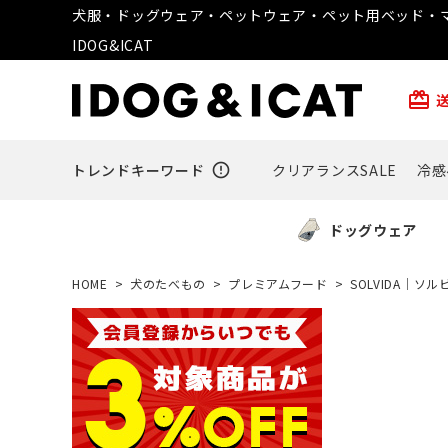
犬服・ドッグウェア・ペットウェア・ペット用ベッド・マ
IDOG&ICAT
card_giftcard
トレンドキーワード
error_outline
クリアランスSALE
冷感
ドッグウェア
HOME
犬のたべもの
プレミアムフード
SOLVIDA｜ソル