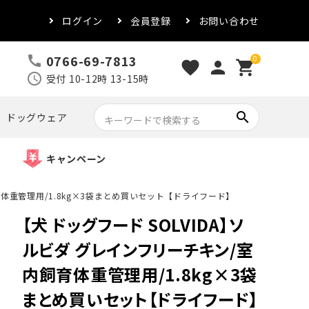
ログイン
会員登録
お問い合わせ
0766-69-7813
call
0
favorite
person
shopping_cart
schedule
受付 10-12時 13-15時
search
ドッグウェア
キャンペーン
育体重管理用/1.8kg×3袋まとめ買いセット【ドライフード】
【犬 ドッグフード SOLVIDA】ソ
ルビダ グレインフリーチキン/室
内飼育体重管理用/1.8kg×3袋
まとめ買いセット【ドライフード】