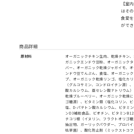
【室内
はそ
食愛
ができ
商品詳細
原材料
オーガニックチキン生肉、乾燥チキン、
ガニックエンドウ豆粉、オーガニックタ
バー、オーガニック乾燥ジャガイモ、オ
ンドウ豆でんぷん、食塩、オーガニック
プ、オーガニック乾燥リンゴ、塩化カリ
（グルコサミン、コンドロイチン源）、
酸カルシウム、亜セレン酸ナトリウム）
乾燥ブルーベリー、オーガニック乾燥に
ゴ糖源）、ビタミン類（塩化コリン、ビ
塩、D-パテトン酸カルシウム、ビタミ
ンD3補助食品、ビオチン、ビタミンB
チコリ根（イヌリン、フラクトオリゴ糖
抽出物、ガーリックパウダー、プロバイ
枯草菌）、酸化防止剤（ミックストコフ