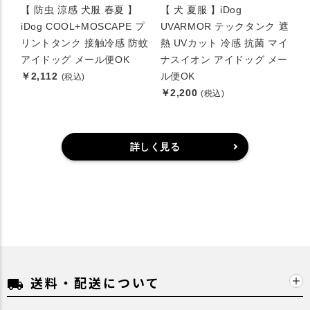
【 防虫 涼感 犬服 春夏 】
【 犬 夏服 】iDog
iDog COOL+MOSCAPE プ
UVARMOR テックタンク 遮
リントタンク 接触冷感 防蚊
熱 UVカット 冷感 抗菌 マイ
アイドッグ メール便OK
ナスイオン アイドッグ メー
￥2,112
ル便OK
(税込)
￥2,200
(税込)
詳しく見る
送料・配送について
local_shipping