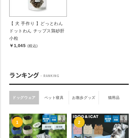
【 犬 手作り 】どっとわん
ドットわん チップス鶏砂肝
小粒
￥1,045
(税込)
ランキング
RANKING
ドッグウェア
ペット寝具
お散歩グッズ
猫用品