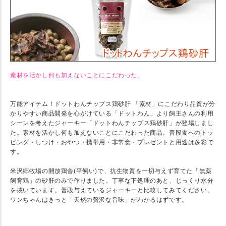
素材を活かし何も加えないことにこだわった。
万能アイテム！ドットわんチップス鶏砂肝 「素材」にこだわり品質が分
かりやすい商品開発を心がけている「ドットわん」より飼主さんの利用
シーンを考えたジャーキー「ドットわんチップス鶏砂肝」が登場しまし
た。素材を活かし何も加えないことにこだわった商品。普段食へのトッ
ピング・しつけ・おやつ・携帯用・非常食・プレゼントと用途は多彩で
す。
米沢郷牧場の開放鶏舎(平飼い)で、抗生物質を一切与えず育てた「無薬
飼育鶏」の砂肝のみで作りました。丁寧な下処理のあと、じっくり水分
を抜いています。普段与えているジャーキーと比較してみてください。
ワンちゃんはきっと「天然の贅沢な旨味」がわかるはずです。
★ SPEC