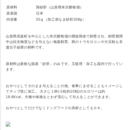
原材料
鶏砂肝（山形県米沢郷牧場）
原産国
日本
内容量
50ｇ（加工前なま砂肝208g）
★ 原材料は米沢郷牧場で平飼いされた鶏の砂肝
山形県高畠町を中心とした米沢郷牧場の開放鶏舎で飼育され、飼育期間
中は抗生物質などを与えない無薬飼育。餌のトウモロコシや大豆粕も非
遺伝子組替の飼料です。
★ 丁寧な乾燥！保存料・添加物・味付け無しで加工
原材料は新鮮な国産「砂肝」のみです。又処理・加工も国内で行ってい
ます。
★ わんちゃんにはたまらない歯ごたえあるカリカリ感
おやつとしてそのまま与えることの他、食事にまぜることもイメージし
てチップ状に加工。 大さじ１杯(小粒約10粒)のカロリーは約
18.6Kcal。犬種や体格をとわず安心して与えることができます。
おやつとしてだけでなくドッグフードの具材としてもＯＫ。
★ Detail