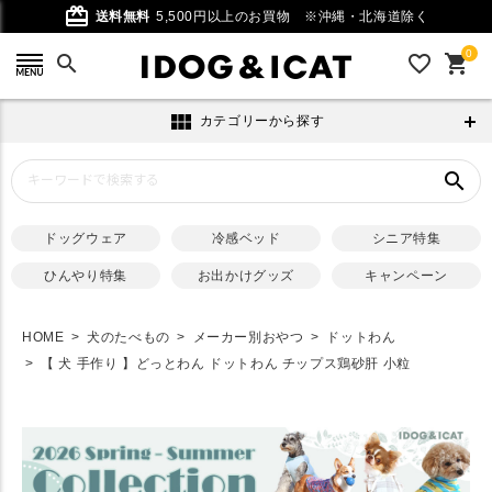
card_giftcard
送料無料
5,500円以上のお買物
※沖縄・北海道除く
0
search
favorite_outline
shopping_cart
view_module
カテゴリーから探す
search
ドッグウェア
冷感ベッド
シニア特集
ひんやり特集
お出かけグッズ
キャンペーン
HOME
犬のたべもの
メーカー別おやつ
ドットわん
【 犬 手作り 】どっとわん ドットわん チップス鶏砂肝 小粒