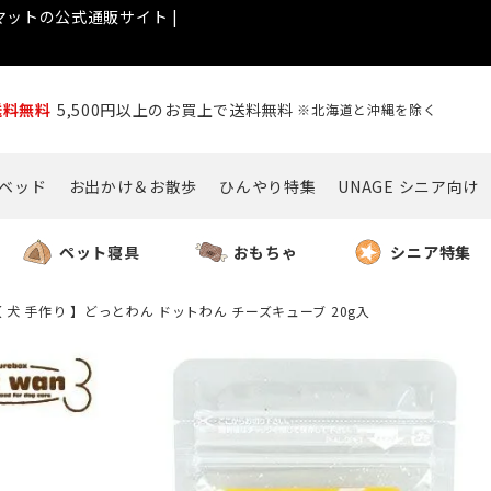
ットの公式通販サイト |
送料無料
5,500円以上のお買上で送料無料
※北海道と沖縄を除く
ベッド
お出かけ＆お散歩
ひんやり特集
UNAGE シニア向け
ペット寝具
おもちゃ
シニア特集
 犬 手作り 】どっとわん ドットわん チーズキューブ 20g入