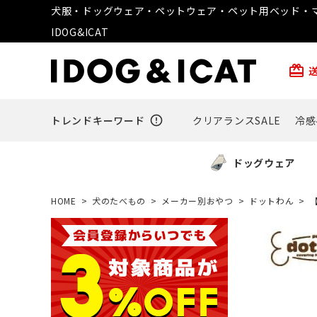
犬服・ドッグウェア・ペットウェア・ペット用ベッド・マ
IDOG&ICAT
card_giftcard
トレンドキーワード
error_outline
クリアランスSALE
冷感
ドッグウェア
HOME
犬のたべもの
メーカー別おやつ
ドットわん
【