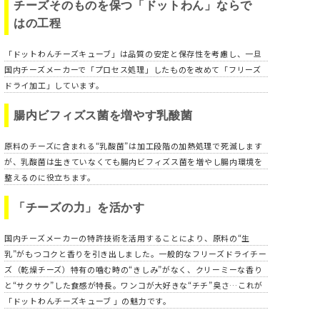
チーズそのものを保つ「ドットわん」ならで
はの工程
「ドットわんチーズキューブ」は品質の安定と保存性を考慮し、一旦
国内チーズメーカーで「プロセス処理」したものを改めて「フリーズ
ドライ加工」しています。
腸内ビフィズス菌を増やす乳酸菌
原料のチーズに含まれる“乳酸菌”は加工段階の加熱処理で死滅します
が、乳酸菌は生きていなくても腸内ビフィズス菌を増やし腸内環境を
整えるのに役立ちます。
「チーズの力」を活かす
国内チーズメーカーの特許技術を活用することにより、原料の“生
乳”がもつコクと香りを引き出しました。一般的なフリーズドライチー
ズ（乾燥チーズ）特有の噛む時の“きしみ”がなく、クリーミーな香り
と“サクサク”した食感が特長。ワンコが大好きな“チチ”臭さ…これが
「ドットわんチーズキューブ 」の魅力です。