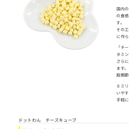
国内の
の食感
す。
その工
に作ら
「チー
タミン
さら
ます。
股関節
８ミリ
いや
手軽に
ドットわん チーズキューブ