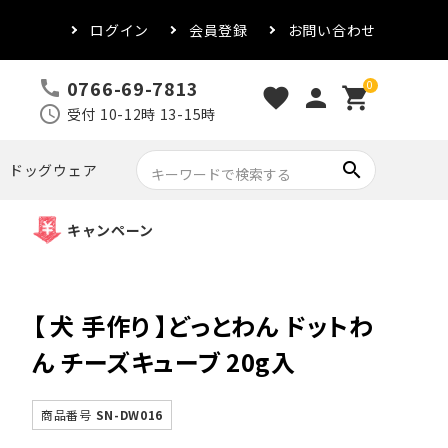
ログイン
会員登録
お問い合わせ
0766-69-7813
call
0
favorite
person
shopping_cart
schedule
受付 10-12時 13-15時
search
ドッグウェア
キャンペーン
【 犬 手作り 】どっとわん ドットわ
ん チーズキューブ 20g入
商品番号
SN-DW016