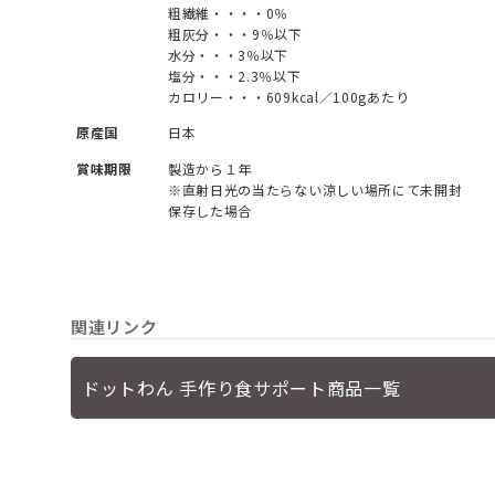
粗繊維・・・・0％
粗灰分・・・9％以下
水分・・・3％以下
塩分・・・2.3％以下
カロリー・・・609kcal／100gあたり
原産国
日本
賞味期限
製造から１年
※直射日光の当たらない涼しい場所にて未開封
保存した場合
関連リンク
ドットわん 手作り食サポート商品一覧