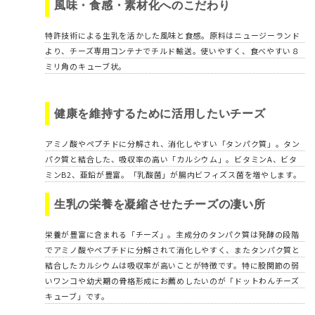
風味・食感・素材化へのこだわり
特許技術による生乳を活かした風味と食感。原料はニュージーランド
より、チーズ専用コンテナでチルド輸送。使いやすく、食べやすい８
ミリ角のキューブ状。
健康を維持するために活用したいチーズ
アミノ酸やペプチドに分解され、消化しやすい「タンパク質」。タン
パク質と結合した、吸収率の高い「カルシウム」。ビタミンA、ビタ
ミンB2、亜鉛が豊富。「乳酸菌」が腸内ビフィズス菌を増やします。
生乳の栄養を凝縮させたチーズの凄い所
栄養が豊富に含まれる「チーズ」。主成分のタンパク質は発酵の段階
でアミノ酸やペプチドに分解されて消化しやすく、またタンパク質と
結合したカルシウムは吸収率が高いことが特徴です。特に股関節の弱
いワンコや幼犬期の骨格形成にお薦めしたいのが「ドットわんチーズ
キューブ」です。