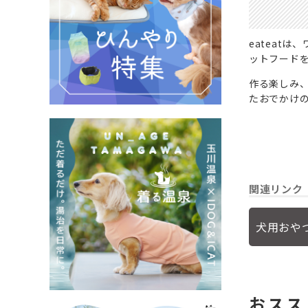
eateat
ットフード
作る楽しみ
たおでかけ
関連リンク
犬用おや
おスス