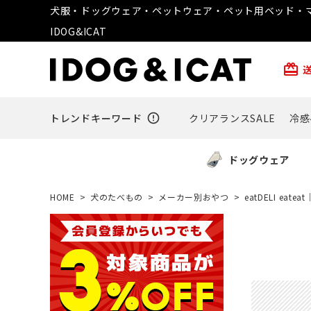
犬服・ドッグウェア・ペットウェア・ペット用ベッド・マ
IDOG&ICAT
card_giftcard
トレンドキーワード
error_outline
クリアランスSALE
冷感
ドッグウェア
HOME
犬のたべもの
メーカー別おやつ
eatDELI ea