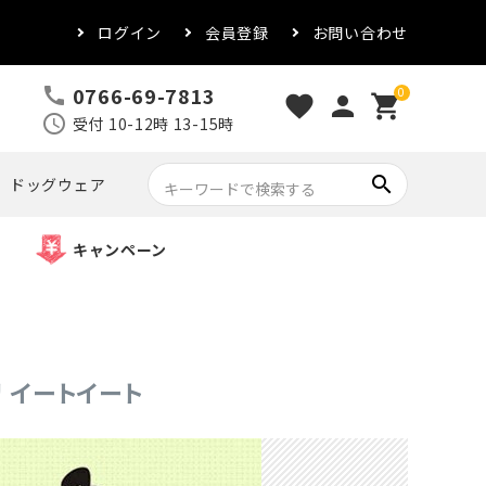
ログイン
会員登録
お問い合わせ
0766-69-7813
call
0
favorite
person
shopping_cart
schedule
受付 10-12時 13-15時
search
ドッグウェア
キャンペーン
デリ イートイート