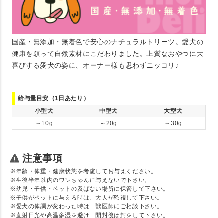
国産・無添加・無着色で安心のナチュラルトリーツ。愛犬の
健康を願って自然素材にこだわりました。上質なおやつに大
喜びする愛犬の姿に、オーナー様も思わずニッコリ♪
給与量目安（1日あたり）
小型犬
中型犬
大型犬
～10g
～20g
～30g
注意事項
※年齢・体重・健康状態を考慮してお与えください。
※生後半年以内のワンちゃんに与えないで下さい。
※幼児・子供・ペットの及ばない場所に保管して下さい。
※子供がペットに与える時は、大人が監視して下さい。
※愛犬の体調が変わった時は、獣医師にご相談下さい。
※直射日光や高温多湿を避け、開封後は封をして下さい。