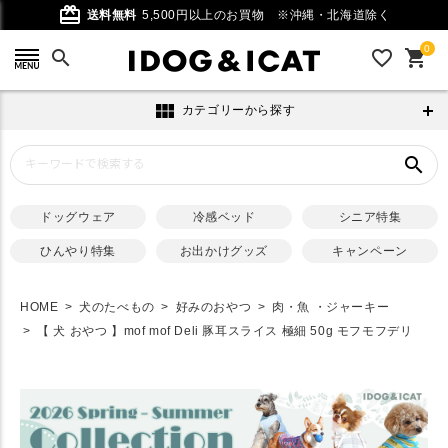
card_giftcard
送料無料
5,500円以上のお買物
※沖縄・北海道除く
0
search
favorite_outline
shopping_cart
view_module
カテゴリーから探す
search
ドッグウェア
冷感ベッド
シニア特集
ひんやり特集
お出かけグッズ
キャンペーン
HOME
犬のたべもの
好みのおやつ
肉・魚 ・ジャーキー
【 犬 おやつ 】mof mof Deli 豚耳スライス 極細 50g モフモフデリ