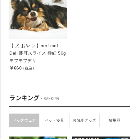
【 犬 おやつ 】mof mof
Deli 豚耳スライス 極細 50g
モフモフデリ
￥660
(税込)
ランキング
RANKING
ドッグウェア
ペット寝具
お散歩グッズ
猫用品