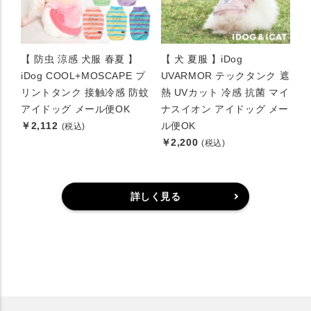
【 防虫 涼感 犬服 春夏 】
【 犬 夏服 】iDog
iDog COOL+MOSCAPE プ
UVARMOR テックタンク 遮
リントタンク 接触冷感 防蚊
熱 UVカット 冷感 抗菌 マイ
アイドッグ メール便OK
ナスイオン アイドッグ メー
￥2,112
ル便OK
(税込)
￥2,200
(税込)
詳しく見る