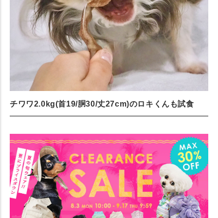
チワワ2.0kg(首19/胴30/丈27cm)のロキくんも試食