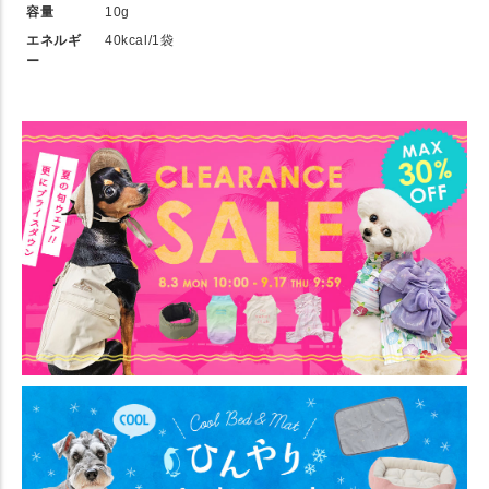
容量
10g
エネルギ
40kcal/1袋
ー