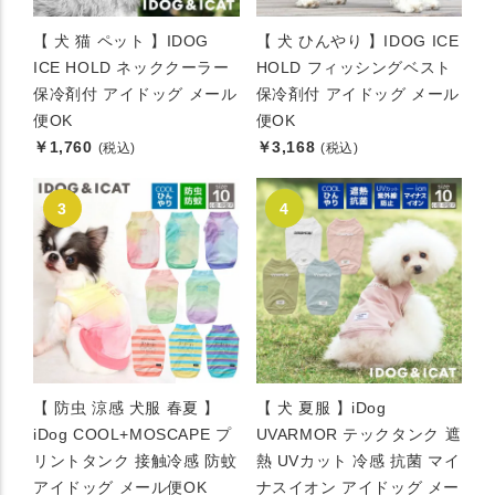
【 犬 猫 ペット 】IDOG
【 犬 ひんやり 】IDOG ICE
ICE HOLD ネッククーラー
HOLD フィッシングベスト
保冷剤付 アイドッグ メール
保冷剤付 アイドッグ メール
便OK
便OK
￥1,760
￥3,168
(税込)
(税込)
【 防虫 涼感 犬服 春夏 】
【 犬 夏服 】iDog
iDog COOL+MOSCAPE プ
UVARMOR テックタンク 遮
リントタンク 接触冷感 防蚊
熱 UVカット 冷感 抗菌 マイ
アイドッグ メール便OK
ナスイオン アイドッグ メー