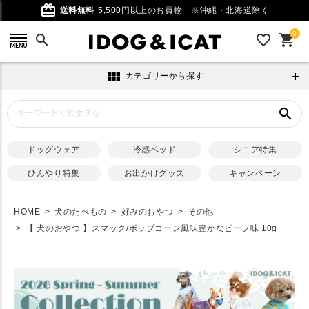
card_giftcard
送料無料
5,500円以上のお買物
※沖縄・北海道除く
0
search
favorite_outline
shopping_cart
view_module
カテゴリーから探す
search
ドッグウェア
冷感ベッド
シニア特集
ひんやり特集
お出かけグッズ
キャンペーン
HOME
犬のたべもの
好みのおやつ
その他
【 犬のおやつ 】スマック/ポップコーン風味豊かなビーフ味 10g