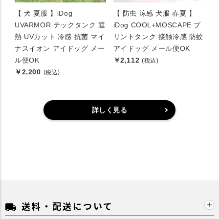
【 犬 夏服 】iDog
【 防虫 涼感 犬服 春夏 】
UVARMOR テックタンク 遮
iDog COOL+MOSCAPE プ
熱 UVカット 冷感 抗菌 マイ
リントタンク 接触冷感 防蚊
ナスイオン アイドッグ メー
アイドッグ メール便OK
ル便OK
￥2,112
(税込)
￥2,200
(税込)
詳しく見る
送料・配送について
local_shipping