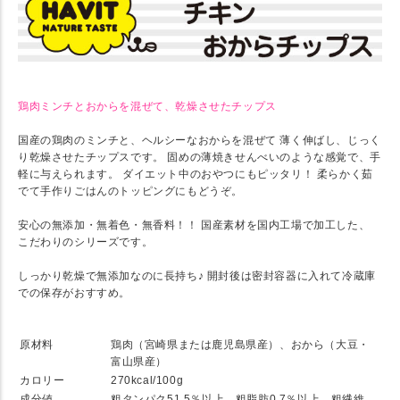
鶏肉ミンチとおからを混ぜて、乾燥させたチップス
国産の鶏肉のミンチと、ヘルシーなおからを混ぜて 薄く伸ばし、じっく
り乾燥させたチップスです。 固めの薄焼きせんべいのような感覚で、手
軽に与えられます。 ダイエット中のおやつにもピッタリ！ 柔らかく茹
でて手作りごはんのトッピングにもどうぞ。
安心の無添加・無着色・無香料！！ 国産素材を国内工場で加工した、
こだわりのシリーズです。
しっかり乾燥で無添加なのに長持ち♪ 開封後は密封容器に入れて冷蔵庫
での保存がおすすめ。
★ SPEC
原材料
鶏肉（宮崎県または鹿児島県産）、おから（大豆・
富山県産）
カロリー
270kcal/100g
成分値
粗タンパク51.5％以上、粗脂肪0.7％以上、粗繊維