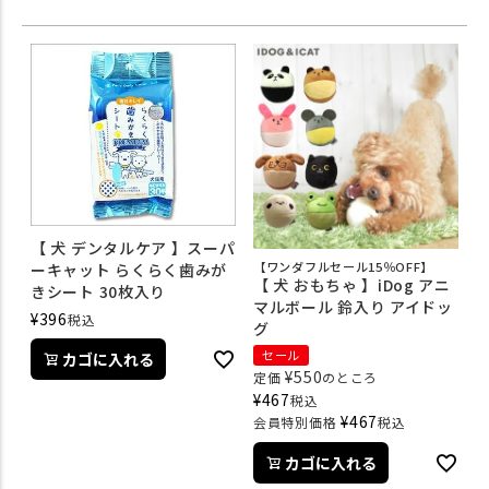
【 犬 デンタルケア 】スーパ
【ワンダフルセール15％OFF】
ーキャット らくらく歯みが
【 犬 おもちゃ 】iDog アニ
きシート 30枚入り
マルボール 鈴入り アイドッ
¥
396
税込
グ
セール
カゴに入れる
¥
550
定価
のところ
¥
467
税込
¥
467
会員特別価格
税込
カゴに入れる