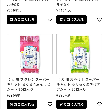
ル便OK
ル便OK
¥
209
¥
242
税込
税込
カゴに入れる
カゴに入れる
【 犬 猫 ブラシ 】スーパー
【 犬 猫 涙やけ 】スーパー
キャット らくらく耳そうじ
キャット らくらく涙やけケ
シート 30枚入り
アシート 30枚入り
¥
396
¥
396
税込
税込
カゴに入れる
カゴに入れる