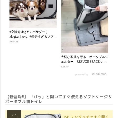
#空陸海idogアンバサダー (
idogicat ) かなり優秀すぎるソフト
ケージ🤩🍀 六角形の簡易ソフト
2025.4.24
ケージは緊急用で持ってるんだけ
ど なんせ使い勝手悪い😂💔 だけ
ど idogicat さんのこのソフトケー
大切な家族を守る ポータブルシ
⌂ 
ジは 今使ってるガチのケージと
ェルター REFUGE SPACE いつ
ido
サイズ感ほぼ一緒だし ベッド入
起きるかわからない災害への備え
SP
2025.3.14
2025.3
れてもいつも通りの感覚で使える
に、もちろんお出かけや旅行に
ジ
のも良き👍 パッと開いてパッと
powered by
も。 保管時はコンパクトに収納
ワイ
収納出来る🤩 よくある簡易テン
しておける折りたたみ式の簡易ケ
ッ
ト🏕️の折りたたみより簡単だっ
ージで 大切な家族を守る準備を
の簡
た🤭 ポケットもたくさん付いて
始めましょう。 REFUGE SPACE
軽
るし持ち手が長いから 肩にかけ
防水・撥水ソフトケージは ワン
る
【新登場!!】 「パッ」と開いてすぐ使えるソフトケージ＆
れるのも嬉しいポイント😍 おで
タッチで開く仕様でペットが安心
イ〜
ポータブル猫トイレ
かけや旅行にはもちろん、万が一
して過ごせる環境がすぐに作れま
3
の避難スペースの 備えとして持
す！ 収納用の付属ケースは肩か
ロ
っておきたい必需品✨ 気になっ
らかけやすい長めの持ち手付きの
⁡ 
た方は idogicat さんを覗いてみて