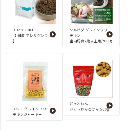
ミ トイプードル2.8㎏ レギュ
#yor
ラーサイズ・ワイドハイサイズ
◇モフコ ビションプー 4.5
㎏ ワイドハイサイズ ◇こま
り スコティッシュフォールド
4.0㎏ レギュラーサイズ・ワイ
DOZO 700g
ソルビダ グレインフリー
ドハイサイズ #IDOGICAT #犬の
【 国産 アレルゲンフリー
チキン
服iDog #iDog #idog新作レポート
】
室内飼育7歳以上用/900g
#new #新発売 #ペット防災 #防災
グッズ #防災対策 #災害に備える
#ペットと防災 #ペット同行避難 #
ペットの避難グッズ #防災準備 #
犬用品 #猫用品 #犬と暮らす #猫
と暮らす #犬のいる暮らし #猫の
いる暮らし #ペット用品 #dog #cat
#犬 #猫 #ペットグッズ #2025SS #
新作 #春夏新作 #おすすめ
どっとわん
HAVIT グレインフリー
ドットわんごはん 500g
チキンジャーキー