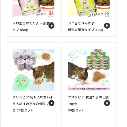
ジロ吉ごはんだよ 一般食タ
ジロ吉ごはんだよ
イプ 500g
総合栄養食タイプ 500g
プリンピア 何も入れないま
プリンピア 食通たまの伝説
ぐろだけのたまの伝説 70g
70g缶
缶 24缶セット
24缶セット