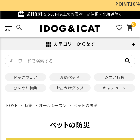
POINT10%還元DAY 毎週水曜10:00 -
card_giftcard
送料無料
5,500円以上のお買物
※沖縄・北海道除く
0
search
favorite_outline
shopping_cart
カテゴリーから探す
view_module
search
ドッグウェア
冷感ベッド
シニア特集
ひんやり特集
お出かけグッズ
キャンペーン
HOME
特集
オールシーズン
ペットの防災
ペットの防災