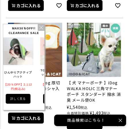
カゴに入れる
カゴに入れる
MAX30％OFF!!
CLEARANCE SALE
TOM and JERRY ポ
ップアートタンク 接
もっと見る
触冷感 防蚊
【 犬 おもちゃ 】iDog 厚切
【 犬 マナーポーチ 】iDog
【10％OFF】2,970
りトースト カシャカシャ入
WALKA HOLIC 三角マナー
円(税込み)
り アイドッグ
ポーチ スタンダード 撥水 消
詳しく見る
臭 メール便OK
¥
1,210
税込
¥
1,173
¥
1,540
会員特別価格
税込
税込
¥
1,493
会員特別価格
税込
カゴに入れる
商品検索はこちら！
カゴに入れる