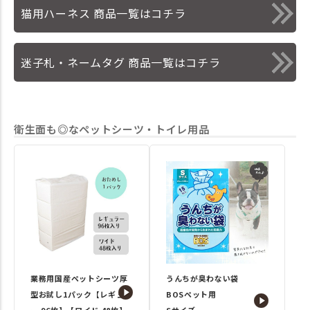
猫用ハーネス 商品一覧はコチラ
迷子札・ネームタグ 商品一覧はコチラ
衛生面も◎なペットシーツ・トイレ用品
業務用国産ペットシーツ厚
うんちが臭わない袋
型お試し1パック【レギュラ
BOSペット用
ー 96枚】【ワイド 48枚】
Sサイズ