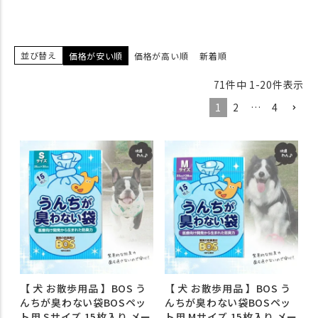
並び替え
価格が安い順
価格が高い順
新着順
71
件中
1
-
20
件表示
1
2
…
4
【 犬 お散歩用品 】BOS う
【 犬 お散歩用品 】BOS う
んちが臭わない袋BOSペッ
んちが臭わない袋BOSペッ
ト用 Sサイズ 15枚入り メー
ト用 Mサイズ 15枚入り メー