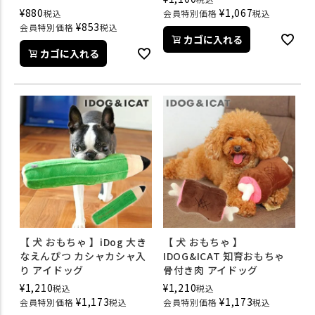
¥
880
¥
1,067
税込
会員特別価格
税込
¥
853
会員特別価格
税込
カゴに入れる
カゴに入れる
【 犬 おもちゃ 】iDog 大き
【 犬 おもちゃ 】
なえんぴつ カシャカシャ入
IDOG&ICAT 知育おもちゃ
り アイドッグ
骨付き肉 アイドッグ
¥
1,210
¥
1,210
税込
税込
¥
1,173
¥
1,173
会員特別価格
税込
会員特別価格
税込