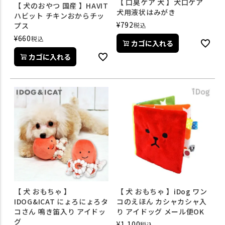
【 口臭ケア 犬 】犬口ケア
【 犬のおやつ 国産 】HAVIT
犬用液状はみがき
ハビット チキンおからチッ
¥
792
税込
プス
¥
660
税込
カゴに入れる
カゴに入れる
【 犬 おもちゃ 】
【 犬 おもちゃ 】iDog ワン
IDOG&ICAT にょろにょろタ
コのえほん カシャカシャ入
コさん 鳴き笛入り アイドッ
り アイドッグ メール便OK
グ
¥
1,100
税込