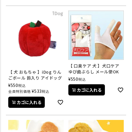
【 口臭ケア 犬 】犬口ケア
ゆび歯ぶらし メール便OK
【 犬 おもちゃ 】iDog りん
ごボール 鈴入り アイドッグ
¥
550
税込
¥
550
税込
カゴに入れる
¥
533
会員特別価格
税込
カゴに入れる