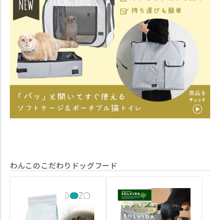
バッグ型。 正面に大きめのポケ
と
ね🫣 REFUGE SPACE 防水・撥水
ットが2つついているので、備蓄
水
ソフトケージ 防災用持ち出しバ
用のお水や 数日分のペットシー
楽ち
ッグ付き|ワイドハイ #idogicat
ツやフード・薬など必要なものを
くれ
#idog公式アンバサダー
入れておけます。 災害時などい
預
ざという時はバッグ一つにまとま
や
っているので慌てず持ちだせま
な
す。 災害時に初めて使うと見慣
に
れない居場所にかえって不安にな
時も
ってしまうかもしれません。 普
が
段からお家の中で使って、いざと
心で
いう時に慣れ親しんだ居場所にな
って
るようにしてあげてくださいね。
て
～商品情報～ 商品番号：17997
体重
REFUGE SPACE 防水・撥水ソフ
広
トケージ・防災用持ち出しバッグ
た
付き｜レギュラー（約）幅62cm×
びまし
奥行45cm×高さ50cm 6,930円(税
SP
込) 商品番号：17998 REFUGE
防
わんこのこだわりドッグフード
SPACE 防水・撥水ソフトケージ
ドハイ ⁡ idogic
防災用持ち出しバッグ付き|ワイ
#i
ドハイ（約）幅75cm×奥行52cm×
ッズ
高さ60cm 7,810円(税込) ～モデル
ヨー
使用サイズ～ ◇こつぶ チワワ
ー
2.6㎏ レギュラーサイズ ◇グ
生活 #