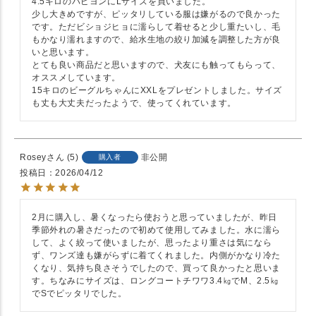
4.5キロのパピヨンにLサイズを買いました。

少し大きめですが、ピッタリしている服は嫌がるので良かった
です。ただビショジヒョに濡らして着せると少し重たいし、毛
もかなり濡れますので、給水生地の絞り加減を調整した方が良
いと思います。

とても良い商品だと思いますので、犬友にも触ってもらって、
オススメしています。

15キロのビーグルちゃんにXXLをプレゼントしました。サイズ
も丈も大丈夫だったようで、使ってくれています。
Rosey
5
非公開
購入者
投稿日
2026/04/12
2月に購入し、暑くなったら使おうと思っていましたが、昨日
季節外れの暑さだったので初めて使用してみました。水に濡ら
して、よく絞って使いましたが、思ったより重さは気になら
ず、ワンズ達も嫌がらずに着てくれました。内側がかなり冷た
くなり、気持ち良さそうでしたので、買って良かったと思いま
す。ちなみにサイズは、ロングコートチワワ3.4㎏でM、2.5㎏
でSでピッタリでした。