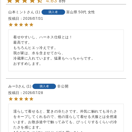
4.63
8
山本ミント
1
富山県
50代
女性
購入者
投稿日
2026/07/31
着せやすいし、ハーネス仕様とは！

最高です。

もちろんヒエッ冷えです。

我が家は、水を含ませてから、

冷蔵庫に入れています。猛暑もへっちゃらです。

おすすめします。
みー3
1
非公開
購入者
投稿日
2026/07/28
濡らして着せると、驚きの冷たさです。外気に触れても冷たさ
をキープしてくれるので、他の濡らして着せる犬服とは全然違
います。お散歩途中で触ってみても、びっくりするくらいの冷
たさを感じます。
