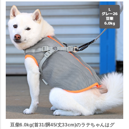
豆柴6.0kg(首31/胴45/丈33cm)のラテちゃんはグ