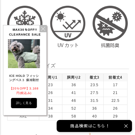
MAX30％OFF!!
CLEARANCE SALE
犬服仕上がりサイズ
OG ICE HOLD ネ
テックタンク 遮熱
リフレッシングバンダ
ひんやりアクテ
サイズ(cm)
首周り1
胴周り2
着丈3
前着丈4
ククーラー 保冷剤
UVカット
ナ
ット
付
S
23
36
23.5
17
0％OFF】1,760
【20％OFF】2,200
【20％OFF】1,144
【20％OFF】2
M
26
41
27.5
21
円(税込み)
円(税込み)
円(税込み)
円(税込み)
L
31
46
31.5
22.5
詳しく見る
詳しく見る
詳しく見る
詳しく見
XL
34
52
36
26
XXL
38
58
40
29
商品検索はこちら！