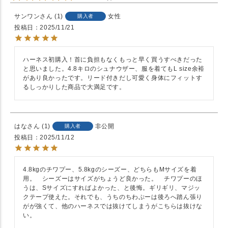
サンワン
1
女性
購入者
投稿日
2025/11/21
ハーネス初購入！首に負担もなくもっと早く買うすべきだった
と思いました。4.8キロのシュナウザー、服を着てもL size余裕
があり良かったです。リード付きだし可愛く身体にフィットす
るしっかりした商品で大満足です。
はな
1
非公開
購入者
投稿日
2025/11/12
4.8kgのチワプー、5.8kgのシーズー、どちらもMサイズを着
用。　シーズーはサイズがちょうど良かった。　チワプーのほ
うは、Sサイズにすればよかった、と後悔。ギリギリ、マジッ
クテープ使えた。それでも、うちのちわぷーは後ろへ踏ん張り
がが強くて、他のハーネスでは抜けてしまうがこちらは抜けな
い。