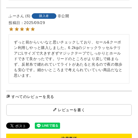
ふー
6
非公開
購入者
投稿日
2025/09/29
ずっと前からいいなと思いチェックしており、セール&クーポ
ン利用しやっと購入しました。6.2kgのジャックラッセルテリ
アにLサイズで大きすぎずマジックテープでしっかりとホール
ドできて良かったです。リードのところがより戻しで絡まら
ず、反射糸で縫われていてライトがあたると光るので夜の散歩
も安心です。細かいところまで考えられていていい商品だなと
思います。
すべてのレビューを見る
レビューを書く