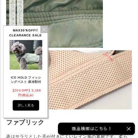
MAX30％OFF!!
CLEARANCE SALE
IDOG ICE HOLD ネ
フィッシ
テックタンク 遮熱
リフレッシングバンダ
ッククーラー 保冷剤
冷剤付
UVカット
ナ
付
,168
【20％OFF】1,760
【20％OFF】2,200
【20％OFF】1,144
)
円(税込み)
円(税込み)
円(税込み)
る
詳しく見る
詳しく見る
詳しく見る
ファブリック
商品検索はこちら！
表はサラリとした毛が付きにくいレイン風の素材です。柔ら