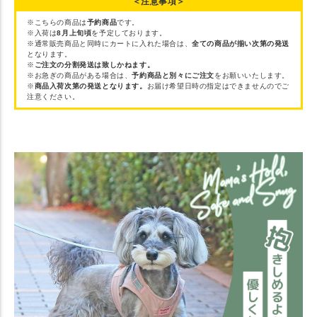
＜注意事項＞
※こちらの商品は
予約商品
です。
※入荷は
8月上旬頃
を予定しております。
※通常販売商品と同時にカートに入れた場合は、
全ての商品が揃い次第の発送
となります。
※
ご注文の分割発送は致しかねます。
※お急ぎの商品がある場合は、
予約商品と別々にご注文
をお願いいたします。
※
商品入荷次第の発送となります。
お届け希望日時の指定はできませんのでご
注意ください。