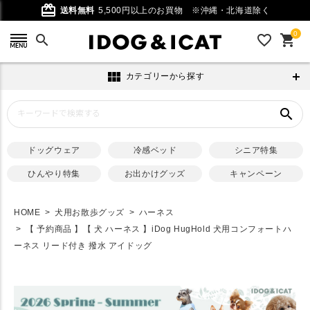
card_giftcard
送料無料
5,500円以上のお買物
※沖縄・北海道除く
0
search
favorite_outline
shopping_cart
view_module
カテゴリーから探す
search
ドッグウェア
冷感ベッド
シニア特集
ひんやり特集
お出かけグッズ
キャンペーン
HOME
犬用お散歩グッズ
ハーネス
【 予約商品 】【 犬 ハーネス 】iDog HugHold 犬用コンフォートハ
ーネス リード付き 撥水 アイドッグ