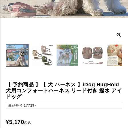
【 予約商品 】【 犬 ハーネス 】iDog HugHold
犬用コンフォートハーネス リード付き 撥水 アイ
ドッグ
商品番号
17729-
¥
5,170
税込