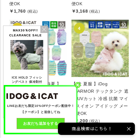
便OK
便OK
￥1,760
￥3,168
(税込)
(税込)
MAX30％OFF!!
CLEARANCE SALE
IDOG ICE HOLD ネ
テックタンク 遮熱
リフレッシングバンダ
ひんや
ッククーラー 保冷剤
UVカット
ナ
【 防虫 涼感 犬服 春夏 】
【 犬 夏服 】iDog
付
iDog COOL+MOSCAPE プ
UVARMOR テックタンク 遮
【20％OFF】1,760
【20％OFF】2,200
【20％OFF】1,144
【20％
円(税込み)
円(税込み)
円(税込み)
リントタンク 接触冷感 防蚊
熱 UVカット 冷感 抗菌 マイ
アイドッグ メール便OK
ナスイオン アイドッグ メー
詳しく見る
詳しく見る
詳しく見る
LINEお友だち限定10%OFFクーポン配信中！
【クーポン】と送信してね
￥2,112
ル便OK
(税込)
￥2,200
(税込)
お友だち追加をする
商品検索はこちら！