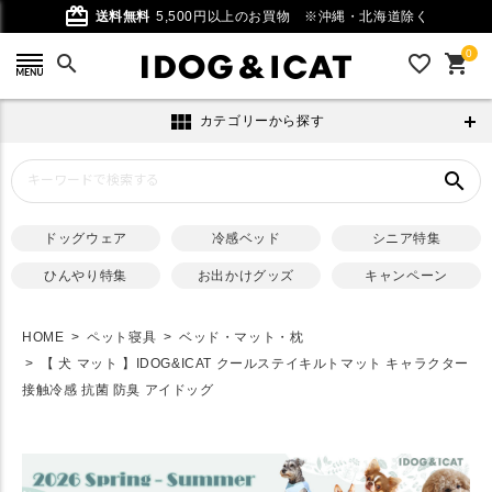
card_giftcard
送料無料
5,500円以上のお買物
※沖縄・北海道除く
0
search
favorite_outline
shopping_cart
view_module
カテゴリーから探す
search
ドッグウェア
冷感ベッド
シニア特集
ひんやり特集
お出かけグッズ
キャンペーン
HOME
ペット寝具
ベッド・マット・枕
【 犬 マット 】IDOG&ICAT クールステイキルトマット キャラクター
接触冷感 抗菌 防臭 アイドッグ