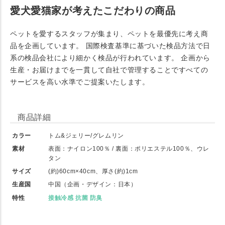
愛犬愛猫家が考えたこだわりの商品
ペットを愛するスタッフが集まり、ペットを最優先に考え商
品を企画しています。 国際検査基準に基づいた検品方法で日
系の検品会社により細かく検品が行われています。 企画から
生産・お届けまでを一貫して自社で管理することですべての
サービスを高い水準でご提案いたします。
商品詳細
カラー
トム&ジェリー/グレムリン
素材
表面：ナイロン100％ / 裏面：ポリエステル100％、ウレ
タン
サイズ
(約)60cm×40cm、厚さ(約)1cm
生産国
中国（企画・デザイン：日本）
特性
接触冷感 抗菌 防臭