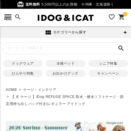
card_giftcard
送料無料
5,500円以上のお買物
※沖縄・北海道除く
0
search
favorite_outline
shopping_cart
view_module
カテゴリーから探す
search
ドッグウェア
冷感ベッド
シニア特集
ひんやり特集
お出かけグッズ
キャンペーン
HOME
ケージ・インテリア
【 犬 ケージ 】iDog REFUGE SPACE 防水・撥水ソフトケージ・防
災用持ち出しバッグ付き|レギュラー アイドッグ