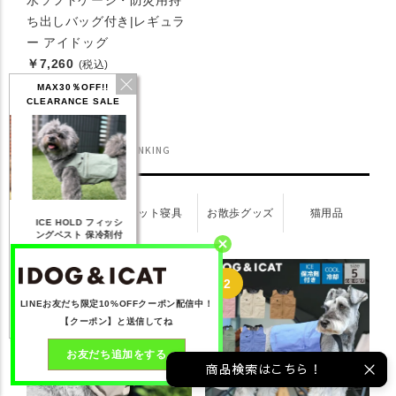
水ソフトケージ・防災用持
ち出しバッグ付き|レギュラ
ー アイドッグ
￥7,260
(税込)
MAX30％OFF!!
CLEARANCE SALE
ランキング
RANKING
ドッグウェア
ペット寝具
お散歩グッズ
猫用品
IDOG ICE HOLD ネ
LD フィッシ
テックタンク 遮熱
リフレッシングバンダ
ッククーラー 保冷剤
 保冷剤付
UVカット
ナ
付
F】3,168
【20％OFF】1,760
【20％OFF】2,200
【20％OFF】1,144
込み)
円(税込み)
円(税込み)
円(税込み)
く見る
詳しく見る
詳しく見る
詳しく見る
LINEお友だち限定10%OFFクーポン配信中！
【クーポン】と送信してね
お友だち追加をする
商品検索はこちら！