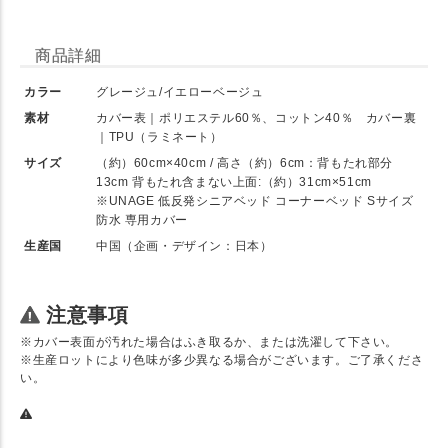
商品詳細
カラー
グレージュ/イエローベージュ
素材
カバー表｜ポリエステル60％、コットン40％ カバー裏
｜TPU（ラミネート）
サイズ
（約）60cm×40cm / 高さ（約）6cm：背もたれ部分
13cm 背もたれ含まない上面:（約）31cm×51cm
※UNAGE 低反発シニアベッド コーナーベッド Sサイズ
防水 専用カバー
生産国
中国（企画・デザイン：日本）
注意事項
※カバー表面が汚れた場合はふき取るか、または洗濯して下さい。
※生産ロットにより色味が多少異なる場合がございます。ご了承くださ
い。