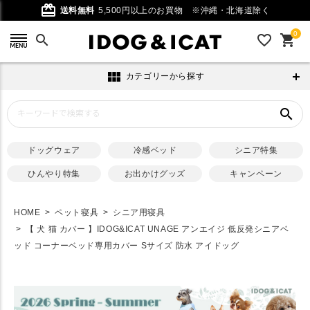
card_giftcard
送料無料
5,500円以上のお買物
※沖縄・北海道除く
0
search
favorite_outline
shopping_cart
view_module
カテゴリーから探す
search
ドッグウェア
冷感ベッド
シニア特集
ひんやり特集
お出かけグッズ
キャンペーン
HOME
ペット寝具
シニア用寝具
【 犬 猫 カバー 】IDOG&ICAT UNAGE アンエイジ 低反発シニアベ
ッド コーナーベッド専用カバー Sサイズ 防水 アイドッグ