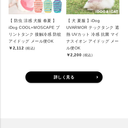
【 防虫 涼感 犬服 春夏 】
【 犬 夏服 】iDog
iDog COOL+MOSCAPE プ
UVARMOR テックタンク 遮
リントタンク 接触冷感 防蚊
熱 UVカット 冷感 抗菌 マイ
アイドッグ メール便OK
ナスイオン アイドッグ メー
￥2,112
ル便OK
(税込)
￥2,200
(税込)
詳しく見る