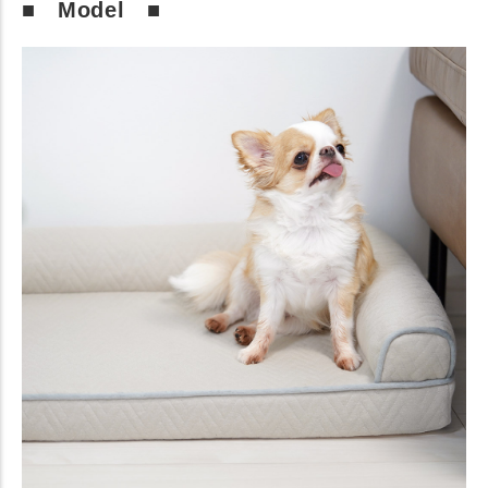
■ Model ■