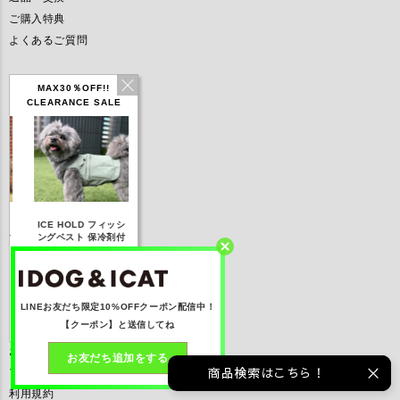
ご購入特典
よくあるご質問
サポートメニュー
MAX30％OFF!!
CLEARANCE SALE
お洋服のサイズについて
お洋服の着せ方
モデルサイズ一覧
モデル募集について
メディア掲載
IDOG ICE HOLD ネ
 フィッシ
テックタンク 遮熱
リフレッシングバンダ
プレスリリース
ッククーラー 保冷剤
保冷剤付
UVカット
ナ
付
取扱い店舗募集
3,168
【20％OFF】1,760
【20％OFF】2,200
【20％OFF】1,144
み)
円(税込み)
円(税込み)
円(税込み)
基本情報
見る
詳しく見る
詳しく見る
詳しく見る
LINEお友だち限定10%OFFクーポン配信中！
【クーポン】と送信してね
会社概要
お問い合わせ
お友だち追加をする
商品検索はこちら！
プライバシーポリシー
利用規約