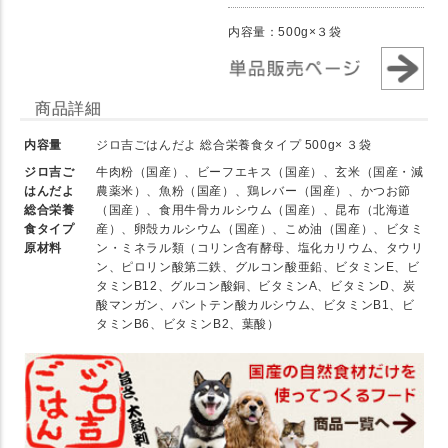
内容量：500g×３袋
商品詳細
内容量
ジロ吉ごはんだよ 総合栄養食タイプ 500g× ３袋
ジロ吉ご
牛肉粉（国産）、ビーフエキス（国産）、玄米（国産・減
はんだよ
農薬米）、魚粉（国産）、鶏レバー（国産）、かつお節
総合栄養
（国産）、食用牛骨カルシウム（国産）、昆布（北海道
食タイプ
産）、卵殻カルシウム（国産）、こめ油（国産）、ビタミ
原材料
ン・ミネラル類（コリン含有酵母、塩化カリウム、タウリ
ン、ピロリン酸第二鉄、グルコン酸亜鉛、ビタミンE、ビ
タミンB12、グルコン酸銅、ビタミンA、ビタミンD、炭
酸マンガン、パントテン酸カルシウム、ビタミンB1、ビ
タミンB6、ビタミンB2、葉酸）