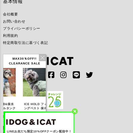
基本情報
会社概要
お問い合わせ
プライバシーポリシー
利用規約
特定商取引法に基づく表記
MAX30％OFF!!
CLEARANCE SALE
IDOG ICE HOLD ネ
ICE HOLD フィッシ
テックタンク 遮熱
リフレ
ッククーラー 保冷剤
ク
ングベスト 保冷剤付
UVカット
付
【20％OFF】3,168
【20％OFF】1,760
【20％OFF】2,200
【20
円(税込み)
円(税込み)
円(税込み)
詳しく見る
詳しく見る
詳しく見る
LINEお友だち限定10%OFFクーポン配信中！