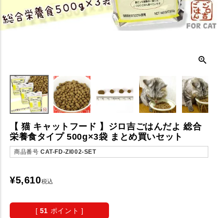
【 猫 キャットフード 】ジロ吉ごはんだよ 総合
栄養食タイプ 500g×3袋 まとめ買いセット
商品番号
CAT-FD-ZI002-SET
¥
5,610
税込
[
51
ポイント ]