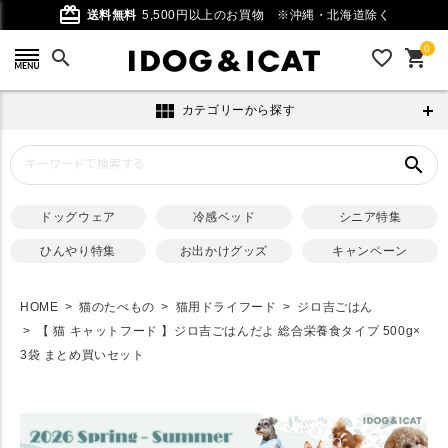
card_giftcard
送料無料
5,500円以上のお買物
※沖縄・北海道除く
0
search
favorite_outline
shopping_cart
view_module
カテゴリーから探す
search
ドッグウェア
冷感ベッド
シニア特集
ひんやり特集
お出かけグッズ
キャンペーン
HOME
猫のたべもの
猫用ドライフード
ジロ吉ごはん
【 猫 キャットフード 】ジロ吉ごはんだよ 総合栄養食タイプ 500g×
3袋 まとめ買いセット