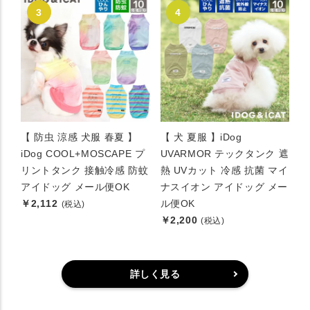
【 防虫 涼感 犬服 春夏 】
【 犬 夏服 】iDog
iDog COOL+MOSCAPE プ
UVARMOR テックタンク 遮
リントタンク 接触冷感 防蚊
熱 UVカット 冷感 抗菌 マイ
アイドッグ メール便OK
ナスイオン アイドッグ メー
￥2,112
ル便OK
(税込)
￥2,200
(税込)
詳しく見る