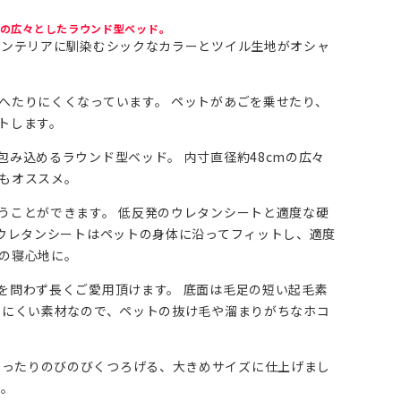
材の広々としたラウンド型ベッド。
インテリアに馴染むシックなカラーとツイル生地がオシャ
へたりにくくなっています。 ペットがあごを乗せたり、
トします。
み込めるラウンド型ベッド。 内寸直径約48cmの広々
もオススメ。
うことができます。 低反発のウレタンシートと適度な硬
のウレタンシートはペットの身体に沿ってフィットし、適度
の寝心地に。
を問わず長くご愛用頂けます。 底面は毛足の短い起毛素
りにくい素材なので、ペットの抜け毛や溜まりがちなホコ
ント。 ゆったりのびのびくつろげる、大きめサイズに仕上げまし
す。