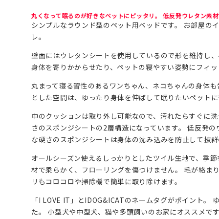
丸くなって眠るのが好きなペットにピッタリ。 低反発ウレタン素
シンプルなラウンド型のペット用ベッドです。 お部屋の
レ。
壁面にはウレタンシートを使用しているので形を維持し、
身体を寄りかからせたり、ペットの寝やすい姿勢にフィッ
丸まって寝る習性のあるワンちゃん、ネコちゃんの身体も包
とした空間は、ゆったり身体を伸ばして眠りたいペットに
中のクッションは取り外し可能なので、汚れたらすぐに洗
さのスポンジシートの2層構造になっています。 低反発
な硬さのスポンジシートは身体の沈み込みを防止して抜群
オールシーズン使えるしっかりとしたツイル生地で、季節
材で柔らかく、フローリングを傷つけません。 毛が絡ま
リもコロコロや掃除機で簡単に取り除けます。
「I LOVE IT」とIDOG&ICATのネームタグがポイ
た。 小型犬や中型犬、猫や多頭飼いのお家にオススメで