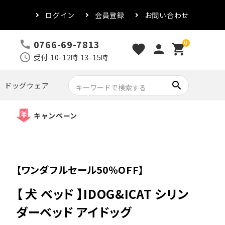
ログイン
会員登録
お問い合わせ
0766-69-7813
call
0
favorite
person
shopping_cart
schedule
受付 10-12時 13-15時
search
ドッグウェア
キャンペーン
【ワンダフルセール50％OFF】
【 犬 ベッド 】IDOG&ICAT シリン
ダーベッド アイドッグ