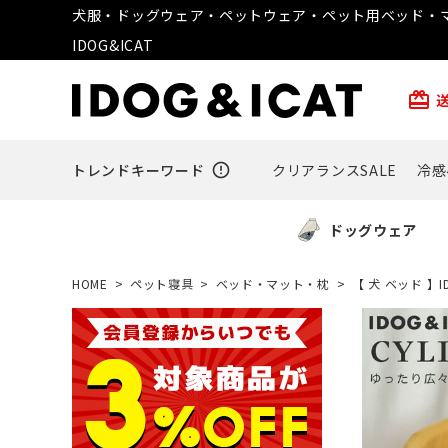
犬服・ドッグウェア・ペットウェア・ペット用ベッド・マ
IDOG&ICAT
card_giftcard
トレンドキーワード
error_outline
クリアランスSALE
冷感
ドッグウェア
HOME
ペット寝具
ベッド・マット・枕
【 犬 ベッド 】