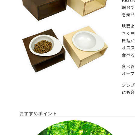
Kea
器台で
を乗せ
地面よ
きく曲
負担が
オスス
食べる
食べ終
オープ
シン
にも
おすすめポイント