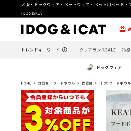
犬服・ドッグウェア・ペットウェア・ペット用ベッド・マ
IDOG&ICAT
card_giftcard
トレンドキーワード
error_outline
クリアランスSALE
冷感
ドッグウェア
HOME
食器台・フードボウル
食器台
【 犬 フードボウル 