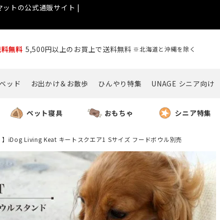
ットの公式通販サイト |
送料無料
5,500円以上のお買上で送料無料
※北海道と沖縄を除く
ベッド
お出かけ＆お散歩
ひんやり特集
UNAGE シニア向け
ペット寝具
おもちゃ
シニア特集
】iDog Living Keat キートスクエア1 Sサイズ フードボウル別売