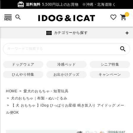
card_giftcard
送料無料
5,500円以上のお買物
※沖縄・北海道除く
0
search
favorite_outline
shopping_cart
view_module
カテゴリーから探す
search
ドッグウェア
冷感ベッド
シニア特集
ひんやり特集
お出かけグッズ
キャンペーン
HOME
愛犬のおもちゃ・知育玩具
犬のおもちゃ｜布製・ぬいぐるみ
【 犬 おもちゃ 】iDog ひっぱりお星様 鳴き笛入り アイドッグ メー
ル便OK