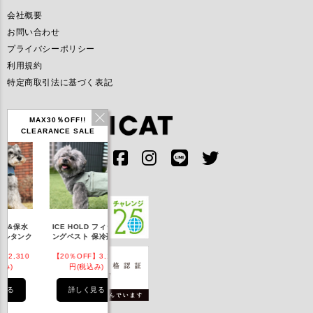
会社概要
お問い合わせ
プライバシーポリシー
利用規約
特定商取引法に基づく表記
MAX30％OFF!!
CLEARANCE SALE
IDOG ICE HOLD ネ
ICE HOLD フィッシ
テックタンク 遮熱
リフレッシ
ッククーラー 保冷剤
ングベスト 保冷剤付
UVカット
ナ
付
【20％OFF】3,168
【20％OFF】1,760
【20％OFF】2,200
【20％OFF
円(税込み)
円(税込み)
円(税込み)
円(税
詳しく見る
詳しく見る
詳しく見る
詳しく