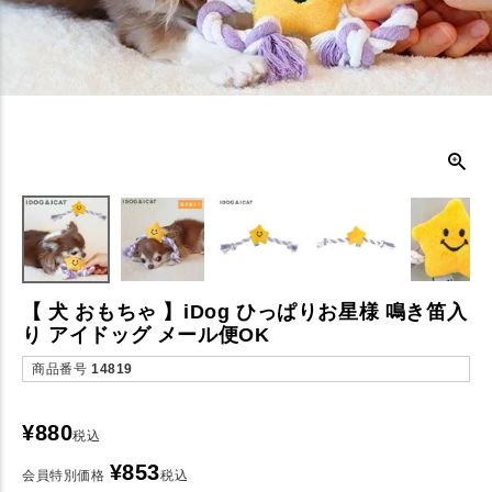
【 犬 おもちゃ 】iDog ひっぱりお星様 鳴き笛入
り アイドッグ メール便OK
商品番号
14819
¥
880
税込
¥
853
会員特別価格
税込