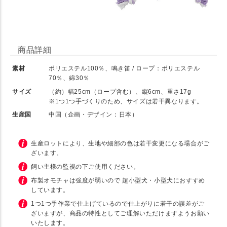
商品詳細
素材
ポリエステル100％、鳴き笛 / ロープ：ポリエステル
70％、綿30％
サイズ
（約）幅25cm（ロープ含む）、縦6cm、重さ17g
※1つ1つ手づくりのため、サイズは若干異なります。
生産国
中国（企画・デザイン：日本）
生産ロットにより、生地や細部の色は若干変更になる場合がご
ざいます。
飼い主様の監視の下ご使用ください。
布製オモチャは強度が弱いので 超小型犬・小型犬におすすめ
しています。
1つ1つ手作業で仕上げているので仕上がりに若干の誤差がご
ざいますが、商品の特性としてご理解いただけますようお願い
いたします。