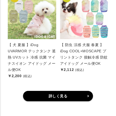
【 犬 夏服 】iDog
【 防虫 涼感 犬服 春夏 】
UVARMOR テックタンク 遮
iDog COOL+MOSCAPE プ
熱 UVカット 冷感 抗菌 マイ
リントタンク 接触冷感 防蚊
ナスイオン アイドッグ メー
アイドッグ メール便OK
ル便OK
￥2,112
(税込)
￥2,200
(税込)
詳しく見る