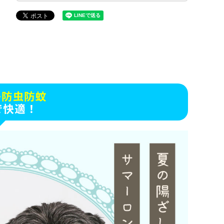
+防虫防蚊
で快適！