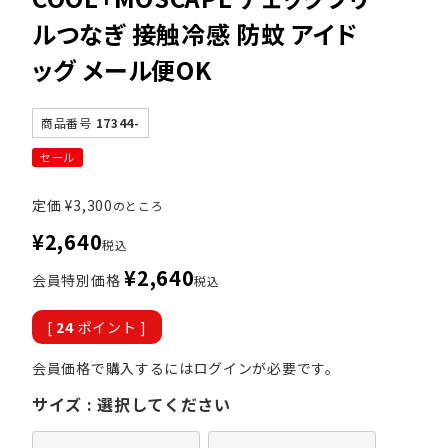
ルつなぎ 接触冷感 防蚊 アイド
ッグ メール便OK
商品番号
17344-
セール
定価
¥
3,300
のところ
¥
2,640
税込
¥
2,640
会員特別価格
税込
[
24
ポイント ]
会員価格で購入するにはログインが必要です。
サイズ
選択してください