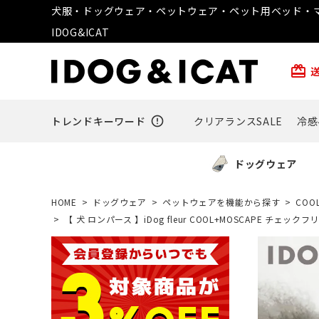
犬服・ドッグウェア・ペットウェア・ペット用ベッド・マ
IDOG&ICAT
card_giftcard
トレンドキーワード
error_outline
クリアランスSALE
冷感
ドッグウェア
HOME
ドッグウェア
ペットウェアを機能から探す
COO
【 犬 ロンパース 】iDog fleur COOL+MOSCAPE チェ