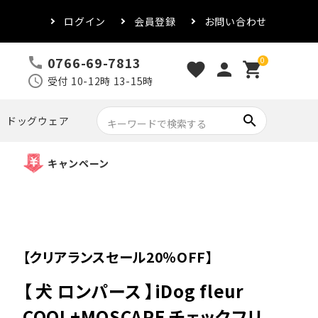
ログイン
会員登録
お問い合わせ
0766-69-7813
call
0
favorite
person
shopping_cart
schedule
受付 10-12時 13-15時
search
ドッグウェア
キャンペーン
【クリアランスセール20％OFF】
【 犬 ロンパース 】iDog fleur
COOL+MOSCAPE チェックフリ