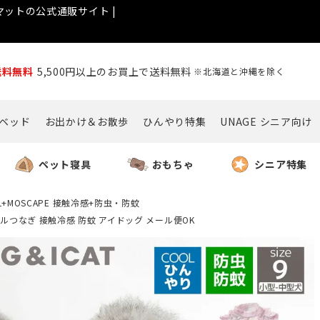
ットの公式通販サイト |
送料無料
5,500円以上のお買上で送料無料
※北海道と沖縄を除く
ベッド
お出かけ＆お散歩
ひんやり特集
UNAGE シニア向け
ペット寝具
おもちゃ
シニア特集
L+MOSCAPE 接触冷感+防虫・防蚊
ックフリルつなぎ 接触冷感 防蚊 アイドッグ メール便OK