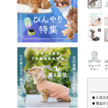
チェック
チ
ブルー
グ
入荷お
商品が