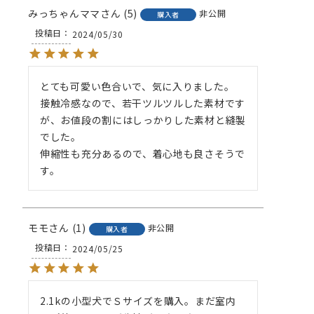
みっちゃんママ
5
非公開
購入者
投稿日
2024/05/30
とても可愛い色合いで、気に入りました。

接触冷感なので、若干ツルツルした素材です
が、お値段の割にはしっかりした素材と縫製
でした。

伸縮性も充分あるので、着心地も良さそうで
す。
モモ
1
非公開
購入者
投稿日
2024/05/25
2.1kの小型犬でＳサイズを購入。まだ室内