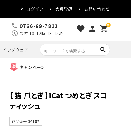
ログイン
会員登録
お問い合わせ
0766-69-7813
call
0
favorite
person
shopping_cart
schedule
受付 10-12時 13-15時
search
ドッグウェア
キャンペーン
【 猫 爪とぎ 】iCat つめとぎ スコ
ティッシュ
商品番号
14187