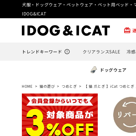
犬服・ドッグウェア・ペットウェア・ペット用ベッド・マ
IDOG&ICAT
card_giftcard
トレンドキーワード
error_outline
クリアランスSALE
冷感
ドッグウェア
HOME
猫の遊び
つめとぎ
【 猫 爪とぎ 】iCat つめと