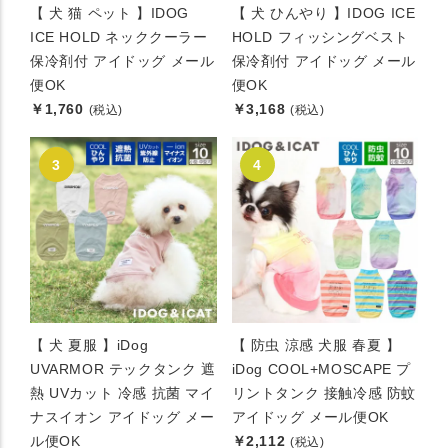
【 犬 猫 ペット 】IDOG
【 犬 ひんやり 】IDOG ICE
ICE HOLD ネッククーラー
HOLD フィッシングベスト
保冷剤付 アイドッグ メール
保冷剤付 アイドッグ メール
便OK
便OK
￥1,760
￥3,168
(税込)
(税込)
【 犬 夏服 】iDog
【 防虫 涼感 犬服 春夏 】
UVARMOR テックタンク 遮
iDog COOL+MOSCAPE プ
熱 UVカット 冷感 抗菌 マイ
リントタンク 接触冷感 防蚊
ナスイオン アイドッグ メー
アイドッグ メール便OK
ル便OK
￥2,112
(税込)