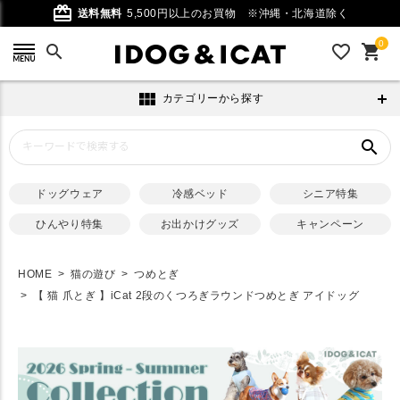
card_giftcard
送料無料
5,500円以上のお買物
※沖縄・北海道除く
0
search
favorite_outline
shopping_cart
view_module
カテゴリーから探す
search
ドッグウェア
冷感ベッド
シニア特集
ひんやり特集
お出かけグッズ
キャンペーン
HOME
猫の遊び
つめとぎ
【 猫 爪とぎ 】iCat 2段のくつろぎラウンドつめとぎ アイドッグ