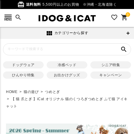
card_giftcard
送料無料
5,500円以上のお買物
※沖縄・北海道除く
0
search
favorite_outline
shopping_cart
view_module
カテゴリーから探す
search
ドッグウェア
冷感ベッド
シニア特集
ひんやり特集
お出かけグッズ
キャンペーン
HOME
猫の遊び
つめとぎ
【 猫 爪とぎ 】iCat オリジナル 猫のくつろぎつめとぎ ふて猫 アイキ
ャット