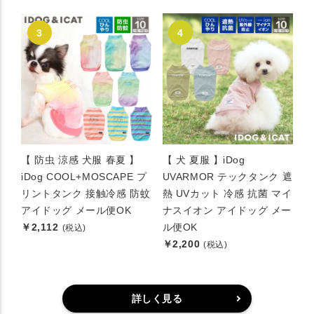
【 防虫 涼感 犬服 春夏 】
【 犬 夏服 】iDog
iDog COOL+MOSCAPE プ
UVARMOR テックタンク 遮
リントタンク 接触冷感 防蚊
熱 UVカット 冷感 抗菌 マイ
アイドッグ メール便OK
ナスイオン アイドッグ メー
￥2,112
ル便OK
(税込)
￥2,200
(税込)
詳しく見る