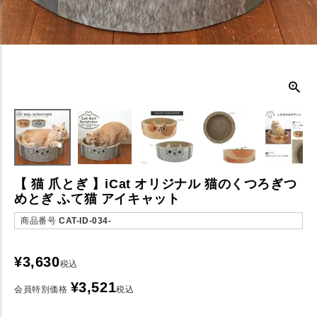
【 猫 爪とぎ 】iCat オリジナル 猫のくつろぎつ
めとぎ ふて猫 アイキャット
商品番号
CAT-ID-034-
¥
3,630
税込
¥
3,521
会員特別価格
税込