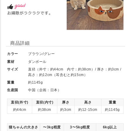
商品詳細
カラー
ブラウン/グレー
素材
ダンボール
サイズ
直径（外寸：約44cm 内寸：約38cm）/ 厚さ：約3cm /
高さ：約12cm（耳含むと約15cm）
重量
約1145g
生産国
中国（企画：日本）
直径(外寸)
直径(内寸)
厚さ
高さ
重量
約44cm
約38cm
約3cm
約12-15cm
約1145g
猫ちゃんの大きさ
〜3kg程度
3〜5kg程度
6kg以上