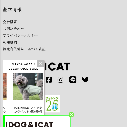
基本情報
会社概要
お問い合わせ
プライバシーポリシー
利用規約
特定商取引法に基づく表記
MAX30％OFF!!
CLEARANCE SALE
IDOG ICE HOLD ネ
OLD フィッシ
テックタンク 遮熱
リフレッシングバン
ッククーラー 保冷剤
ト 保冷剤付
UVカット
ナ
付
FF】3,168
【20％OFF】1,760
【20％OFF】2,200
【20％OFF】1,144
税込み)
円(税込み)
円(税込み)
円(税込み)