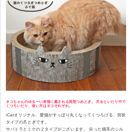
ネコちゃんのゆるーい表情に癒される筒型つめとぎ。 爪をといだり中で
くつろいだり、使い方はネコそれぞれ。
iCatオリジナル、愛猫がすっぽり丸くなってくつろげる、筒状
タイプの爪とぎです。
サバトラとミケの２タイプがございます。 尖った猫耳のシル