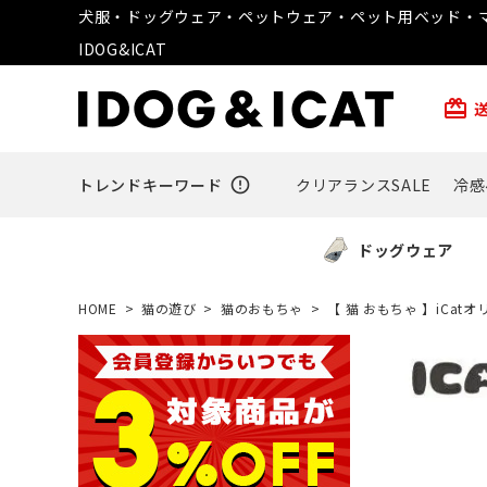
犬服・ドッグウェア・ペットウェア・ペット用ベッド・マ
IDOG&ICAT
card_giftcard
トレンドキーワード
error_outline
クリアランスSALE
冷感
ドッグウェア
HOME
猫の遊び
猫のおもちゃ
【 猫 おもちゃ 】iCa