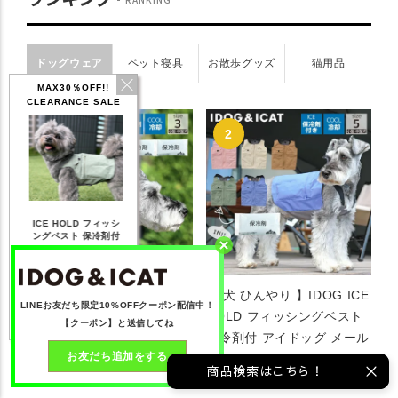
ドッグウェア
ペット寝具
お散歩グッズ
猫用品
MAX30％OFF!!
CLEARANCE SALE
IDOG ICE HOLD ネ
シ
テックタンク 遮熱
リフレッシングバンダ
ひん
ッククーラー 保冷剤
付
UVカット
ナ
付
【20％OFF】1,760
【20％OFF】2,200
【20％OFF】1,144
【20
円(税込み)
円(税込み)
円(税込み)
【 犬 猫 ペット 】IDOG
【 犬 ひんやり 】IDOG ICE
詳しく見る
詳しく見る
詳しく見る
LINEお友だち限定10%OFFクーポン配信中！
ICE HOLD ネッククーラー
HOLD フィッシングベスト
【クーポン】と送信してね
保冷剤付 アイドッグ メール
保冷剤付 アイドッグ メール
お友だち追加をする
便OK
便OK
商品検索はこちら！
￥1,760
￥3,168
(税込)
(税込)