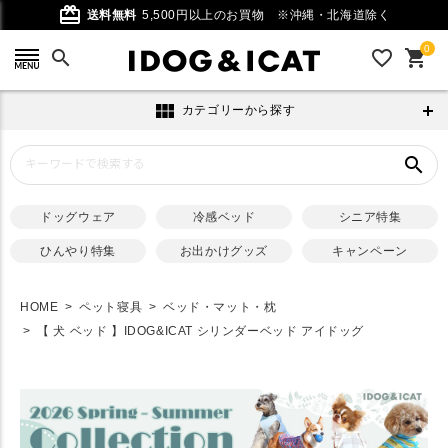
card_giftcard
送料無料
5,500円以上のお買物
※沖縄・北海道除く
0
search
favorite_outline
shopping_cart
view_module
カテゴリーから探す
search
ドッグウェア
冷感ベッド
シニア特集
ひんやり特集
お出かけグッズ
キャンペーン
HOME
ペット寝具
ベッド・マット・枕
【 犬 ベッド 】IDOG&ICAT シリンダーベッド アイドッグ