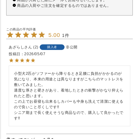
商品が入荷した際にメールでお知らせいたします。
商品の入荷やご注文を確定するものではありません。
5.00
1
あざらし
2
非公開
購入者
投稿日
2026/05/07
小型犬2匹がソファーから降りるとき足腰に負担がかかるのが
気になり、本来の用途とは異なりますがこちらのマットレスを
敷いてみました。

適度な厚さと硬さがあり、着地したときの衝撃がかなり抑えら
れたと思います。

この上でお昼寝も出来るしカバーも中身も洗えて清潔に使える
ので良いこと尽くしです!!

シニア期まで長く使えそうな商品なので、購入して良かったで
す!!