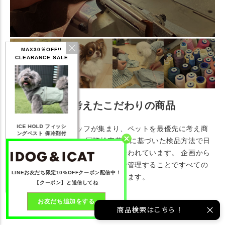
MAX30％OFF!!
CLEARANCE SALE
愛犬愛猫家が考えたこだわりの商品
IDOG ICE HOLD ネ
ィッシ
テックタンク 遮熱
リフレッシングバンダ
ひ
ペットを愛するスタッフが集まり、ペットを最優先に考え商
ッククーラー 保冷剤
剤付
UVカット
ナ
付
品を企画しています。 国際検査基準に基づいた検品方法で日
168
【20％OFF】1,760
【20％OFF】2,200
【20％OFF】1,144
【
系の検品会社により細かく検品が行われています。 企画から
円(税込み)
円(税込み)
円(税込み)
生産・お届けまでを一貫して自社で管理することですべての
詳しく見る
詳しく見る
詳しく見る
LINEお友だち限定10%OFFクーポン配信中！
サービスを高い水準でご提案いたします。
【クーポン】と送信してね
お友だち追加をする
商品検索はこちら！
商品詳細