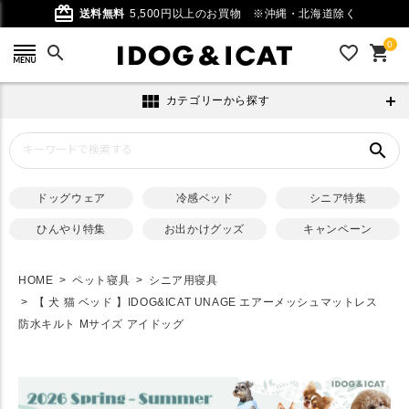
card_giftcard
送料無料
5,500円以上のお買物
※沖縄・北海道除く
0
search
favorite_outline
shopping_cart
view_module
カテゴリーから探す
search
ドッグウェア
冷感ベッド
シニア特集
ひんやり特集
お出かけグッズ
キャンペーン
HOME
ペット寝具
シニア用寝具
【 犬 猫 ベッド 】IDOG&ICAT UNAGE エアーメッシュマットレス
防水キルト Mサイズ アイドッグ