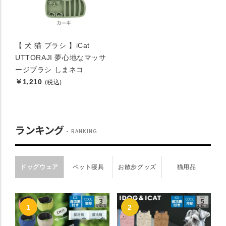
【 犬 猫 ブラシ 】iCat
UTTORAJI 夢心地なマッサ
ージブラシ しまネコ
￥1,210
(税込)
ランキング
RANKING
ドッグウェア
ペット寝具
お散歩グッズ
猫用品