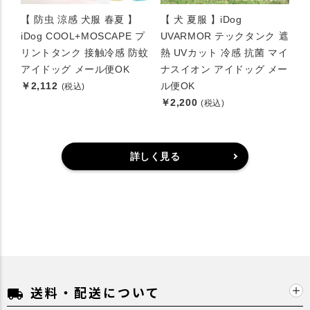
【 防虫 涼感 犬服 春夏 】
【 犬 夏服 】iDog
iDog COOL+MOSCAPE プ
UVARMOR テックタンク 遮
リントタンク 接触冷感 防蚊
熱 UVカット 冷感 抗菌 マイ
アイドッグ メール便OK
ナスイオン アイドッグ メー
￥2,112
ル便OK
(税込)
￥2,200
(税込)
詳しく見る
送料・配送について
local_shipping