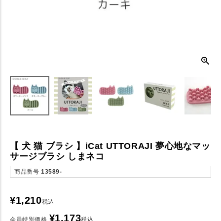
【 犬 猫 ブラシ 】iCat UTTORAJI 夢心地なマッ
サージブラシ しまネコ
商品番号
13589-
¥
1,210
税込
¥
1,173
会員特別価格
税込