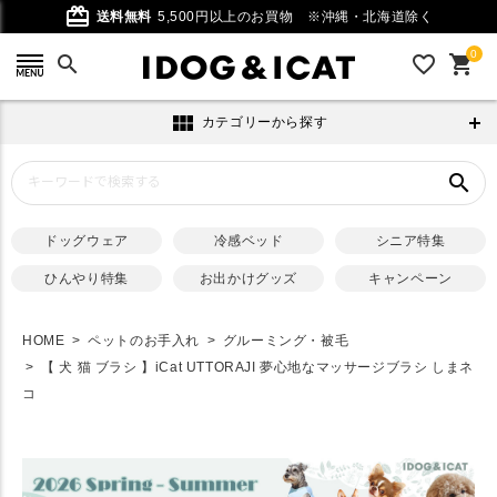
card_giftcard
送料無料
5,500円以上のお買物
※沖縄・北海道除く
0
search
favorite_outline
shopping_cart
view_module
カテゴリーから探す
search
ドッグウェア
冷感ベッド
シニア特集
ひんやり特集
お出かけグッズ
キャンペーン
HOME
ペットのお手入れ
グルーミング・被毛
【 犬 猫 ブラシ 】iCat UTTORAJI 夢心地なマッサージブラシ しまネ
コ