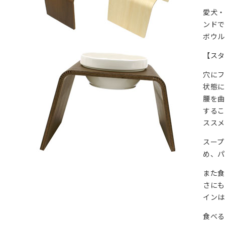
愛犬
ンドで
ボウル
【ス
穴にフ
状態に
腰を曲
するこ
ススメ
スープ
め、パ
また
さにも
インは
食べ