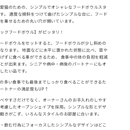
・愛猫のための、シンプルでオシャレなフードボウルスタ
す。 適度な傾斜をつけて曲げたシンプルな台に、フード
を乗せるための丸い穴が開いています。
タックフードボウル】
がピッタリ！
ードボウルをセットすると、フードボウルが少し斜めの
なります。 地面などに水平に置かれた状態に比べ、首や
げずに食べる事ができるため、 食事中の体の負担を軽減
とが出来ます。シニアや病中・病後のパートナーにもオ
したい品です。
の多い食事でも最後までしっかり食べることができるた
ートナーの満足度もUP↑
食べやすさだけでなく、オーナーさんのお手入れのしやす
考慮したオープンシェイプを採用。シンプルな形とデザ
飽きがこず、いろんなスタイルのお部屋に合います。
る・飲む行為にフォーカスしたシンプルなデザインはどこ