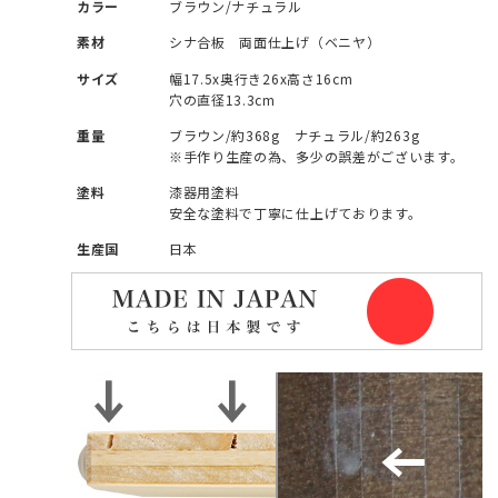
カラー
ブラウン/ナチュラル
素材
シナ合板 両面仕上げ（ベニヤ）
サイズ
幅17.5x奥行き26x高さ16cm
穴の直径13.3cm
重量
ブラウン/約368g ナチュラル/約263g
※手作り生産の為、多少の誤差がございます。
塗料
漆器用塗料
安全な塗料で丁寧に仕上げております。
生産国
日本