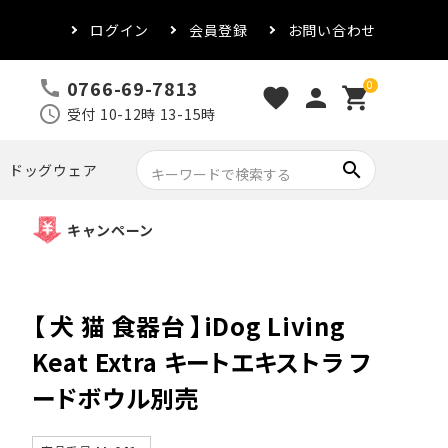
ログイン
会員登録
お問い合わせ
0766-69-7813
call
0
favorite
person
shopping_cart
schedule
受付 10-12時 13-15時
search
ドッグウェア
キャンペーン
【 犬 猫 食器台 】iDog Living
Keat Extra キートエキストラ フ
ードボウル別売