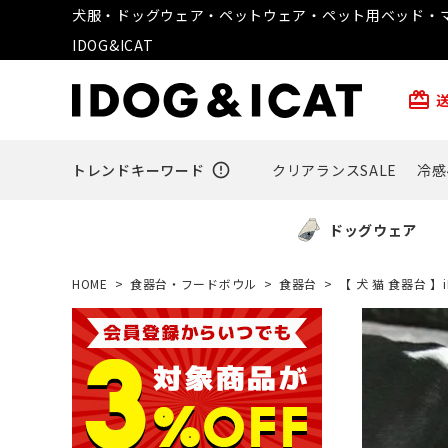
犬服・ドッグウェア・ペットウェア・ペット用ベッド・マ
IDOG&ICAT
card_giftcard
トレンドキーワード
error_outline
クリアランスSALE
冷感
ドッグウェア
HOME
食器台・フードボウル
食器台
【 犬 猫 食器台 】i