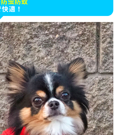
+防虫防蚊
で快適！