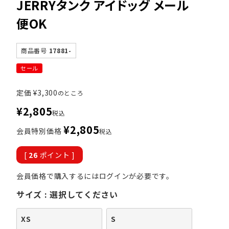
JERRYタンク アイドッグ メール
便OK
商品番号
17881-
セール
定価
¥
3,300
のところ
¥
2,805
税込
¥
2,805
会員特別価格
税込
[
26
ポイント ]
会員価格で購入するにはログインが必要です。
サイズ
選択してください
XS
S