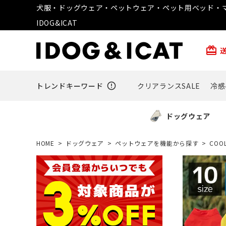
犬服・ドッグウェア・ペットウェア・ペット用ベッド・マ
IDOG&ICAT
card_giftcard
トレンドキーワード
error_outline
クリアランスSALE
冷感
ドッグウェア
HOME
ドッグウェア
ペットウェアを機能から探す
COO