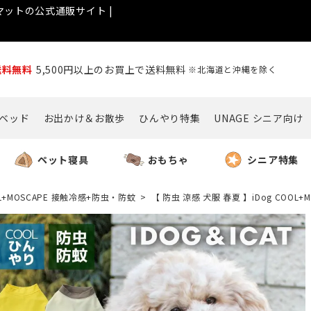
ットの公式通販サイト |
送料無料
5,500円以上のお買上で送料無料
※北海道と沖縄を除く
ベッド
お出かけ＆お散歩
ひんやり特集
UNAGE シニア向け
ペット寝具
おもちゃ
シニア特集
L+MOSCAPE 接触冷感+防虫・防蚊
【 防虫 涼感 犬服 春夏 】iDog COOL+