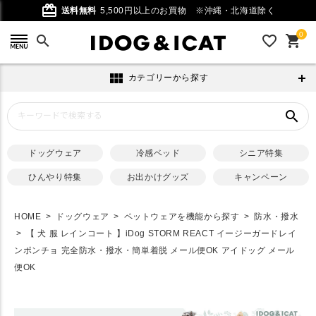
card_giftcard
送料無料
5,500円以上のお買物
※沖縄・北海道除く
0
search
favorite_outline
shopping_cart
view_module
カテゴリーから探す
search
ドッグウェア
冷感ベッド
シニア特集
ひんやり特集
お出かけグッズ
キャンペーン
HOME
ドッグウェア
ペットウェアを機能から探す
防水・撥水
【 犬 服 レインコート 】iDog STORM REACT イージーガードレイ
ンポンチョ 完全防水・撥水・簡単着脱 メール便OK アイドッグ メール
便OK