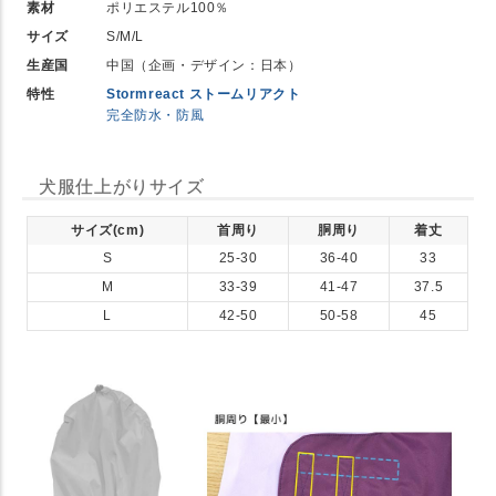
素材
ポリエステル100％
サイズ
S/M/L
生産国
中国（企画・デザイン：日本）
特性
Stormreact ストームリアクト
完全防水・防風
犬服仕上がりサイズ
サイズ(cm)
首周り
胴周り
着丈
S
25-30
36-40
33
M
33-39
41-47
37.5
L
42-50
50-58
45