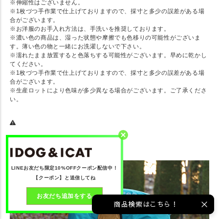
※伸縮性はございません。
※1枚づつ手作業で仕上げておりますので、採寸と多少の誤差がある場
合がございます。
※お洋服のお手入れ方法は、手洗いを推奨しております。
※濃い色の商品は、湿った状態や摩擦でも色移りの可能性がございま
す。薄い色の物と一緒にお洗濯しないで下さい。
※濡れたまま放置すると色落ちする可能性がございます。早めに乾かし
てください。
※1枚づつ手作業で仕上げておりますので、採寸と多少の誤差がある場
合がございます。
※生産ロットにより色味が多少異なる場合がございます。ご了承くださ
い。
■ Model ■
LINEお友だち限定10%OFFクーポン配信中！
【クーポン】と送信してね
お友だち追加をする
商品検索はこちら！