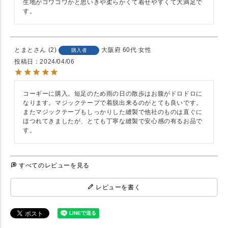
生地がゴワゴワかと思いきや柔らかくて着せやすくて大満足で
す。
とまと
2
大阪府
60代
女性
購入者
投稿日
2024/04/06
コーギーに購入。短足のため雨の日の散歩はお腹がドロドロに
なります。マジックテープで着脱出来るのがとても良いです。
またマジックテープもしっかりした縫製で他社のものは直ぐに
ほつれてきましたが、とても丁寧な縫製で安心感の有るお品で
す。
すべてのレビューを見る
レビューを書く