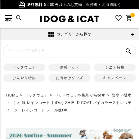
card_giftcard
送料無料
5,500円以上のお買物
※沖縄・北海道除く
0
search
favorite_outline
shopping_cart
view_module
カテゴリーから探す
search
ドッグウェア
冷感ベッド
シニア特集
ひんやり特集
お出かけグッズ
キャンペーン
HOME
ドッグウェア
ペットウェアを機能から探す
防水・撥水
【 犬 服 レインコート 】iDog SHIELD COAT バイカラーストレッチ
イージーレインコート メール便OK