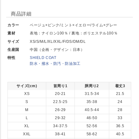
商品詳細
カラー
ベージュ×ピンク/ミント×イエロー/ライム×グレー
素材
表地：ナイロン100％ / 裏地：ポリエステル100％
サイズ
XS/S/M/L/XL/XXL/F/DS/DM/DL
生産国
中国（企画・デザイン：日本）
特性
SHIELD COAT
防水・撥水・防汚・防油加工
サイズ(cm)
首周り1
胴周り2
着丈3
XS
20-21
31.5-34
21.5
S
22.5-25
35-38
24
M
26-29
40.5-44
28
L
29-32
46-50
33
XL
34-37.5
52-56
36.5
XXL
38-41
58-62
40.5