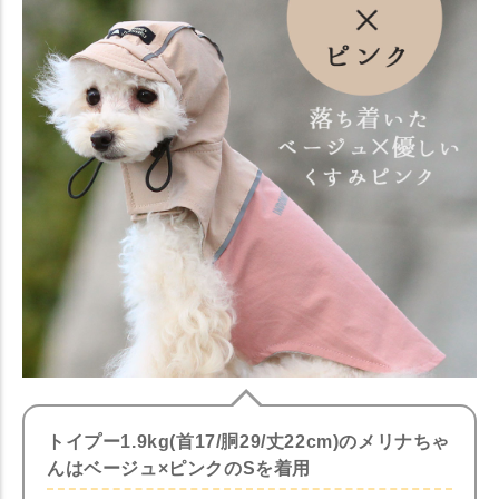
トイプー1.9kg(首17/胴29/丈22cm)のメリナちゃ
んはベージュ×ピンクのSを着用