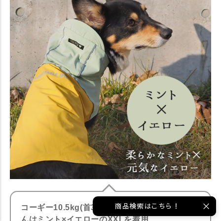
商品検索はこちら！
コーギー10.5kg(首36/胴53/丈48cm)のめろんく
んはミント×イエローのXXLを着用