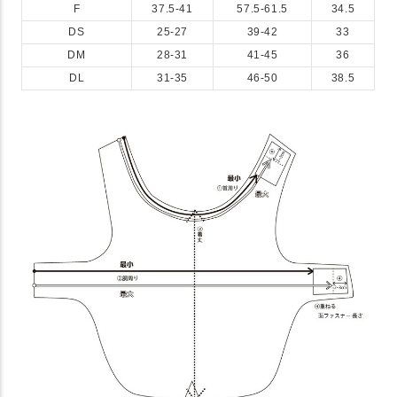
F
37.5-41
57.5-61.5
34.5
DS
25-27
39-42
33
DM
28-31
41-45
36
DL
31-35
46-50
38.5