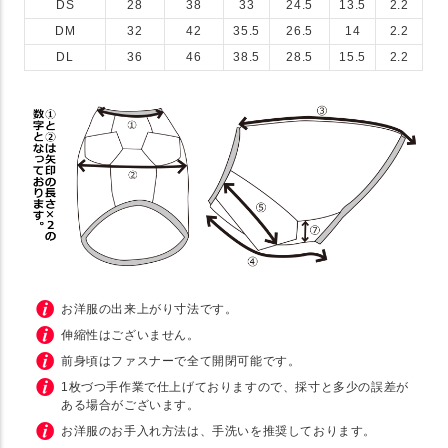
DS
28
38
33
24.5
13.5
2.2
DM
32
42
35.5
26.5
14
2.2
DL
36
46
38.5
28.5
15.5
2.2
お洋服の出来上がり寸法です。
伸縮性はございません。
前身頃はファスナーで全て開閉可能です。
1枚づつ手作業で仕上げておりますので、採寸と多少の誤差が
ある場合がございます。
お洋服のお手入れ方法は、手洗いを推奨しております。