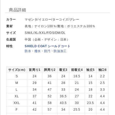
商品詳細
カラー
マゼンタ/イエロー/ターコイズ/グレー
素材
表地：ナイロン100％/裏地：ポリエステル100％
サイズ
S/M/L/XL/XXL/F/DS/DM/DL
生産国
中国（企画・デザイン：日本）
特性
SHIELD COAT シールドコート
防水・撥水・防汚・防油加工
サイズ(cm)
首周り1
胴周り2
着丈3
前着丈4
袖丈5
袖口6
S
24
36
24
18.5
14
2.2
M
29
41
28
21
15
2.5
L
34
47
33
24
18
3.3
XL
37
52
36.5
27
22
4.4
XXL
41
58
40.5
30
23.5
4.4
F
42
57
34
25.5
20
4.4