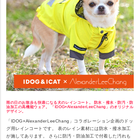
雨の日のお散歩も快適になる犬のレインコート。 防水・撥水・防汚・防
油加工の高機能ウェア。 「IDOG×AlexanderLeeChang」のオリジナル
デザイン。
「IDOG×AlexanderLeeChang」コラボレーション企画のドッ
グ用レインコートです。 表のレイン素材には防水・撥水加工
が施してあります。 さらに防汚・防油加工で付着した汚れも