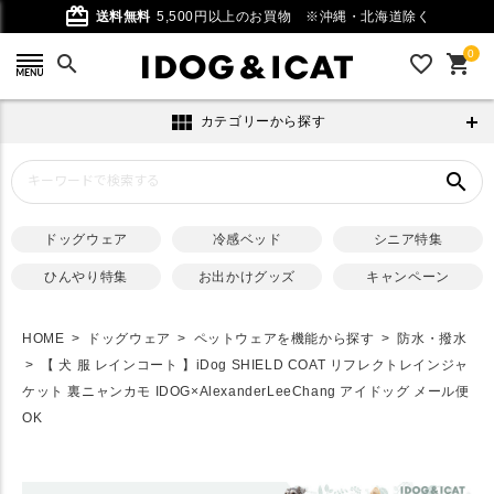
card_giftcard
送料無料
5,500円以上のお買物
※沖縄・北海道除く
0
search
favorite_outline
shopping_cart
view_module
カテゴリーから探す
search
ドッグウェア
冷感ベッド
シニア特集
ひんやり特集
お出かけグッズ
キャンペーン
HOME
ドッグウェア
ペットウェアを機能から探す
防水・撥水
【 犬 服 レインコート 】iDog SHIELD COAT リフレクトレインジャ
ケット 裏ニャンカモ IDOG×AlexanderLeeChang アイドッグ メール便
OK