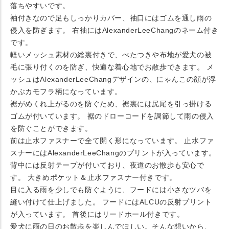
落ちやすいです。
袖付きなので足もしっかりカバー、袖口にはゴムを通し雨の
侵入を防ぎます。 右袖にはAlexanderLeeChangのネーム付き
です。
軽いメッシュ素材の総裏付きで、べたつきや布地が愛犬の被
毛に張り付くのを防ぎ、快適な着心地でお散歩できます。 メ
ッシュはAlexanderLeeChangデザインの、にゃんこの顔が浮
かぶカモフラ柄になっています。
裾がめくれ上がるのを防ぐため、裾裏には尻尾を引っ掛ける
ゴムが付いています。 裾のドローコードを調節して雨の侵入
を防ぐことができます。
前は止水ファスナーで全て開く形になっています。 止水ファ
スナーにはAlexanderLeeChangのプリントが入っています。
背中には反射テープが付いており、夜道のお散歩も安心で
す。 大きめポケット＆止水ファスナー付きです。
目に入る雨を少しでも防ぐように、フードには小さなツバを
縫い付けて仕上げました。 フードにはALCUの反射プリント
が入っています。 首後にはリードホール付きです。
愛犬に雨の日のお散歩を楽しんでほしい。そんな想いから、