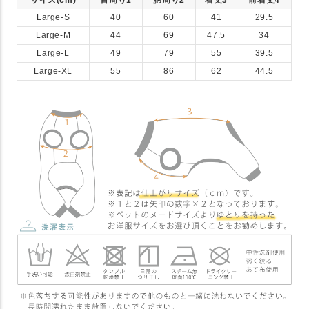
サイズ(cm)
首周り1
胴周り2
着丈3
前着丈4
Large-S
40
60
41
29.5
Large-M
44
69
47.5
34
Large-L
49
79
55
39.5
Large-XL
55
86
62
44.5