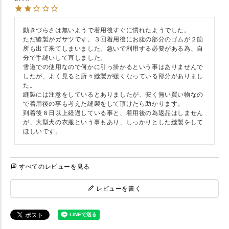
動きづらさは無いようで着用後すぐに慣れたようでした。

ただ縫製がガサツです。３回着用後にお腹の部分のゴムが２箇
所も出て来てしまいました。急いで利用する必要がある為、自
分で手縫いして直しました。

雪道での使用なので何かに引っ掛かるという事はありませんで
したが、よく見ると所々縫製が緩くなっている部分がありまし
た。

縫製には注意をしているとありましたが、安く無い買い物なの
で着用後の事も考えた縫製をして頂けたら助かります。

到着後８日以上経過している事と、着用後の為返品はしません
が、大型犬の衣服という事もあり、しっかりとした縫製をして
ほしいです。
すべてのレビューを見る
レビューを書く