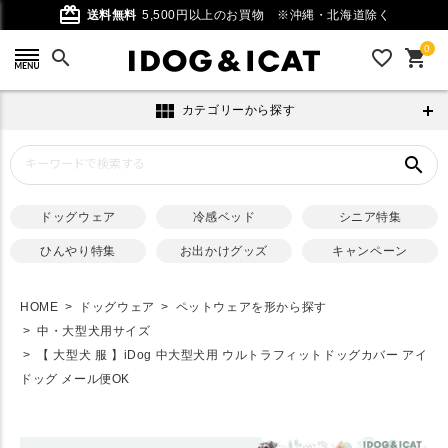
card_giftcard
送料無料
5,500円以上のお買物
※沖縄・北海道除く
0
search
favorite_outline
shopping_cart
view_module
カテゴリーから探す
search
ドッグウェア
冷感ベッド
シニア特集
ひんやり特集
お出かけグッズ
キャンペーン
HOME
ドッグウェア
ペットウェアを形から探す
中・大型犬用サイズ
【 大型犬 服 】iDog 中大型犬用 ウルトラフィットドッグカバー アイ
ドッグ メール便OK