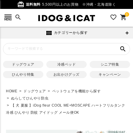
card_giftcard
送料無料
5,500円以上のお買物
※沖縄・北海道除く
0
search
favorite_outline
shopping_cart
view_module
カテゴリーから探す
search
ドッグウェア
冷感ベッド
シニア特集
ひんやり特集
お出かけグッズ
キャンペーン
HOME
ドッグウェア
ペットウェアを機能から探す
ぬらしてひんやり防虫
【 犬 夏服 】iDog fleur COOL ME+MOSCAPE ハートフリルタンク
冷感 ひんやり 防蚊 アイドッグ メール便OK