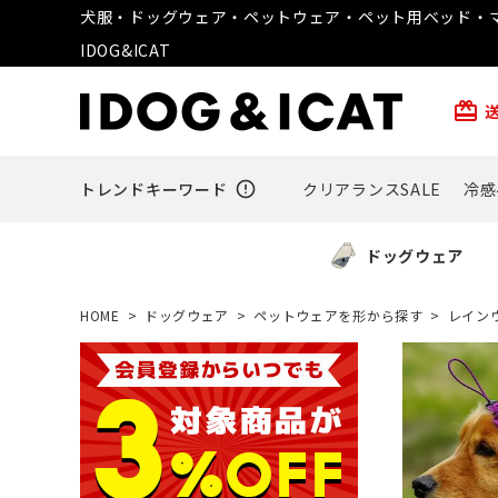
犬服・ドッグウェア・ペットウェア・ペット用ベッド・マ
IDOG&ICAT
card_giftcard
トレンドキーワード
error_outline
クリアランスSALE
冷感
ドッグウェア
HOME
ドッグウェア
ペットウェアを形から探す
レイン