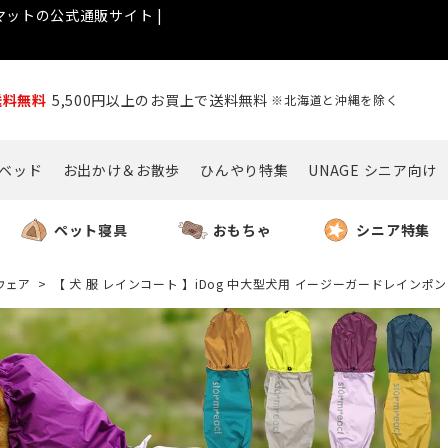
ットの公式通販サイト |
送料無料
5,500円以上のお買上で送料無料
※北海道と沖縄を除く
ベッド
お出かけ＆お散歩
ひんやり特集
UNAGE シニア向け
ペット寝具
おもちゃ
シニア特集
ウェア
【 犬 服 レインコート 】iDog 中大型犬用 イージーガードレインポン