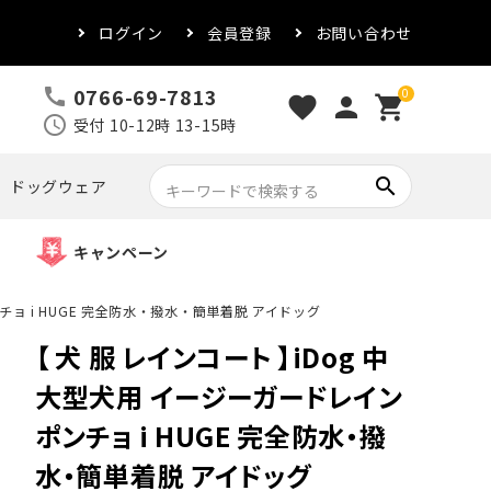
ログイン
会員登録
お問い合わせ
0766-69-7813
call
0
favorite
person
shopping_cart
schedule
受付 10-12時 13-15時
search
ドッグウェア
キャンペーン
チョ i HUGE 完全防水・撥水・簡単着脱 アイドッグ
【 犬 服 レインコート 】iDog 中
大型犬用 イージーガードレイン
ポンチョ i HUGE 完全防水・撥
水・簡単着脱 アイドッグ