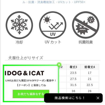
ル・抗菌・消臭機能加工・UVカット・UPF50+
犬服仕上がりサイズ
サイズ(cm)
首周り1
胴周り2
着丈3
前着丈4
S
23
36
23.5
17
M
26
41
27.5
21
LINEお友だち限定10%OFFクーポン配信中！
L
31
46
31.5
22.5
【クーポン】と送信してね
XL
34
52
36
26
お友だち追加をする
XXL
38
58
40
29
商品検索はこちら！