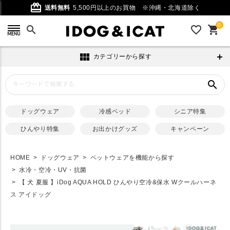
card_giftcard
送料無料
5,500円以上のお買物
※沖縄・北海道除く
0
search
favorite_outline
shopping_cart
view_module
カテゴリーから探す
search
ドッグウェア
冷感ベッド
シニア特集
ひんやり特集
お出かけグッズ
キャンペーン
HOME
ドッグウェア
ペットウェアを機能から探す
水冷・空冷・UV・抗菌
【 犬 夏服 】iDog AQUA HOLD ひんやり空冷&保水 Wクールハーネ
ス アイドッグ