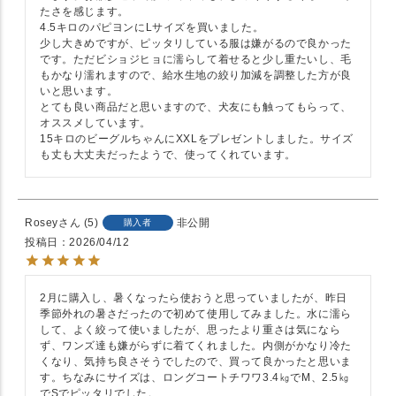
たさを感じます。

4.5キロのパピヨンにLサイズを買いました。

少し大きめですが、ピッタリしている服は嫌がるので良かった
です。ただビショジヒョに濡らして着せると少し重たいし、毛
もかなり濡れますので、給水生地の絞り加減を調整した方が良
いと思います。

とても良い商品だと思いますので、犬友にも触ってもらって、
オススメしています。

15キロのビーグルちゃんにXXLをプレゼントしました。サイズ
も丈も大丈夫だったようで、使ってくれています。
Rosey
5
非公開
購入者
投稿日
2026/04/12
2月に購入し、暑くなったら使おうと思っていましたが、昨日
季節外れの暑さだったので初めて使用してみました。水に濡ら
して、よく絞って使いましたが、思ったより重さは気になら
ず、ワンズ達も嫌がらずに着てくれました。内側がかなり冷た
くなり、気持ち良さそうでしたので、買って良かったと思いま
す。ちなみにサイズは、ロングコートチワワ3.4㎏でM、2.5㎏
でSでピッタリでした。