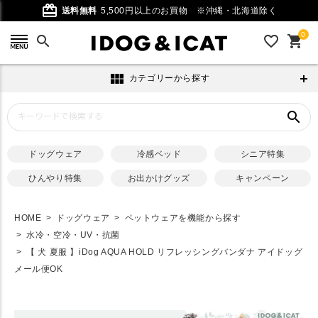
card_giftcard
送料無料
5,500円以上のお買物
※沖縄・北海道除く
0
search
favorite_outline
shopping_cart
view_module
カテゴリーから探す
search
ドッグウェア
冷感ベッド
シニア特集
ひんやり特集
お出かけグッズ
キャンペーン
HOME
ドッグウェア
ペットウェアを機能から探す
水冷・空冷・UV・抗菌
【 犬 夏服 】iDog AQUA HOLD リフレッシングバンダナ アイドッグ
メール便OK