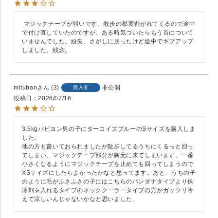
 マジックテープが弱いです。散歩の都度剥がれてくるので途中
で付け直していたのですが、ある時気づいたらもう首について
いませんでした。紛失。さがしに戻ったけど途中でギブアップ
しました。残念。
mituban
3
非公開
購入者
投稿日
2026/07/16
3.5kgパピヨン男の子にターコイズブルーのSサイズを購入しま
した。

他の方も書いておられましたが散歩してるうちにくるっと回っ
てしまい、マジックテープ部分が胸元に来てしまいます。一番
小さくなるようにマジックテープを止めても回ってしまうので
XSサイズにしたらよかったかなと思ってます。あと、うちの子
のように毛がふさふさの子にはこちらのバンダナタイプより保
冷剤を入れるタイプのネッククーラータイプの方がガッツリ冷
えて涼しいんじゃないかなと思いました。