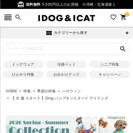
card_giftcard
送料無料
5,500円以上のお買物
※沖縄・北海道除く
0
search
favorite_outline
shopping_cart
view_module
カテゴリーから探す
search
ドッグウェア
冷感ベッド
シニア特集
ひんやり特集
お出かけグッズ
キャンペーン
HOME
特集
季節の特集
ハロウィン
【 犬 服 スヌード 】iDog パンプキンスヌード アイドッグ