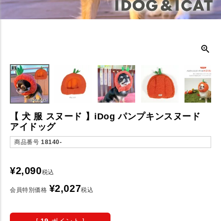
【 犬 服 スヌード 】iDog パンプキンスヌード
アイドッグ
商品番号
18140-
¥
2,090
税込
¥
2,027
会員特別価格
税込