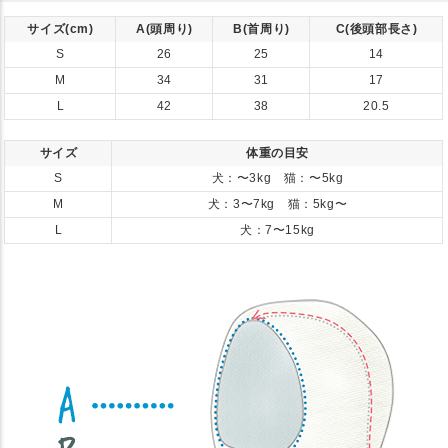
サイズ(cm)
A(頭周り)
B(首周り)
C(後頭部長さ)
S
26
25
14
M
34
31
17
L
42
38
20.5
サイズ
体重の目安
S
犬：〜3kg 猫：〜5kg
M
犬：3〜7kg 猫：5kg〜
L
犬：7〜15kg