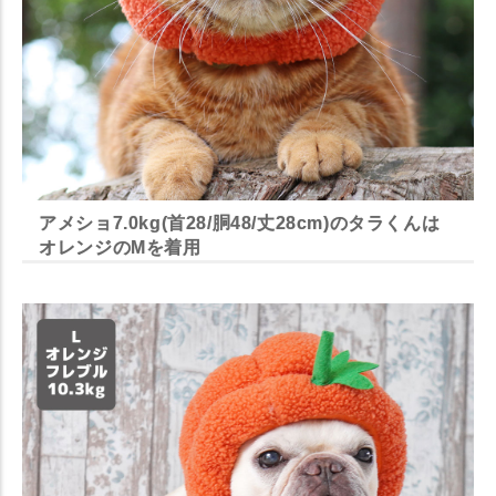
アメショ7.0kg(首28/胴48/丈28cm)のタラくんは
オレンジのMを着用