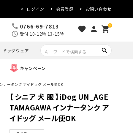
ログイン
会員登録
お問い合わせ
0766-69-7813
call
0
favorite
person
shopping_cart
schedule
受付 10-12時 13-15時
search
ドッグウェア
キャンペーン
WA インナータンク アイドッグ メール便OK
【 シニア 犬 服 】iDog UN_AGE
TAMAGAWA インナータンク ア
イドッグ メール便OK