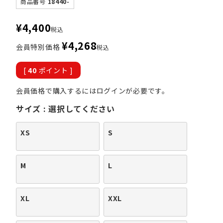
商品番号
18440-
¥
4,400
税込
¥
4,268
会員特別価格
税込
[
40
ポイント ]
会員価格で購入するにはログインが必要です。
サイズ
選択してください
XS
S
M
L
XL
XXL