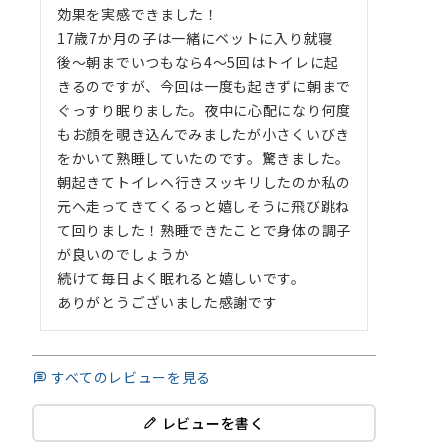
効果を実感できました！

17歳7か月の子は一緒にベットに入り就寝
後〜朝までいつもなら4〜5回はトイレに起
きるのですが、今回は一度も起きずに朝まで
ぐっすり眠りました。夜中に心配になり何度
もお顔を覗き込んでみましたが小さくいびき
をかいて熟睡していたのです。驚きました。

朝起きてトイレへ行きスッキリしたのか私の
元へ走ってきてくるっと嬉しそうに飛び跳ね
て回りました！熟睡できたことで身体の調子
が良いのでしょうか

続けて毎日よく眠れると嬉しいです。

ありがとうございました感謝です
すべてのレビューを見る
レビューを書く