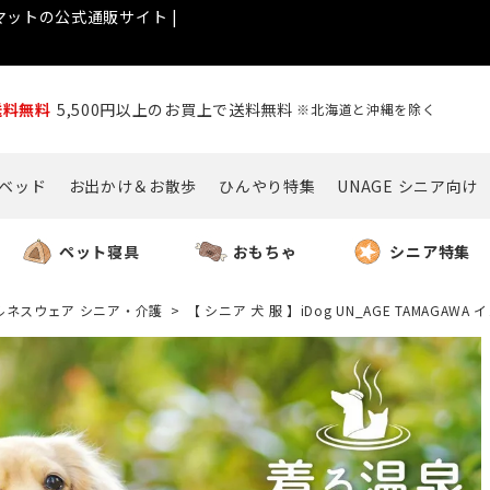
ットの公式通販サイト |
送料無料
5,500円以上のお買上で送料無料
※北海道と沖縄を除く
ベッド
お出かけ＆お散歩
ひんやり特集
UNAGE シニア向け
ペット寝具
おもちゃ
シニア特集
ルネスウェア シニア・介護
【 シニア 犬 服 】iDog UN_AGE TAMAGA