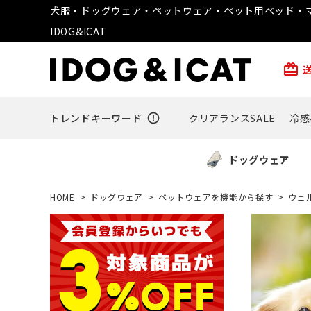
犬服・ドッグウェア・ペットウェア・ペット用ベッド・マ
IDOG&ICAT
card_giftcard
トレンドキーワード
error_outline
クリアランスSALE
冷感
ドッグウェア
HOME
ドッグウェア
ペットウェアを機能から探す
ウェ