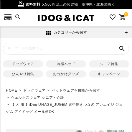
card_giftcard
送料無料
5,500円以上のお買物
※沖縄・北海道除く
0
search
favorite_outline
shopping_cart
view_module
カテゴリーから探す
search
ドッグウェア
冷感ベッド
シニア特集
ひんやり特集
お出かけグッズ
キャンペーン
HOME
ドッグウェア
ペットウェアを機能から探す
ウェルネスウェア シニア・介護
【 犬 服 】iDog UNAGE_JUGEM 背中開きつなぎ アンエイジ ジュ
ゲム アイドッグ メール便OK