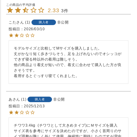
2.33
3
こた
1
非公開
購入者
投稿日
2026/03/10
モデルサイズと比較してMサイズを購入しました。

丈がかなり短く歩きづらそう、足を上げれないのでオシッコが
できず寝る時以外の着用は難しそう。

他の商品より着丈が短いので、着丈に合わせて購入した方が良
さそうです。

着用するとぐっすり寝てくれました。
あ
1
非公開
購入者
投稿日
2025/12/13
チワワ3.4kg  (チワワとして大きめタイプ)にＭサイズを購入

サイズ表を参考にサイズを決めたのですが、小さく首周りのサ
イズ調整が難しく外して使用、伸縮性に期待したのですが背中