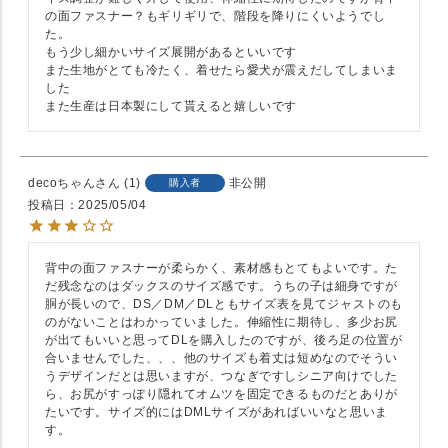
の面ファスナー？もギリギリで、階段を降りにくいようでし
た。

もう少し細かいサイズ展開があるといいです

また生地がとても冷たく、着せたら愛犬が震えだしてしまいま
した

また生産は日本製にして貰えると嬉しいです
decoちゃん
1
非公開
購入者
投稿日
2025/05/04
背中の面ファスナーが柔らかく、素材感もとてもよいです。た
だ残念なのはダックスのサイズ感です。うちの子は細身ですが
胴が長いので、DS／DM／DLともサイズ表を見てジャストのも
のがないことはわかっていました。伸縮性に期待し、多少お尻
が出てもいいと思ってDLを購入したのですが、後ろ足の位置が
合いませんでした、、、他のサイズも着丈は短めなのでそうい
うデザインだとは思いますが、つなぎですしシニア向けでした
ら、お尻がすっぽり隠れてオムツを固定できるものだとありが
たいです。サイズ的にはDMLサイズがあればいいなと思いま
す。