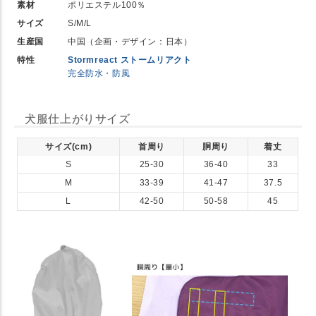
素材
ポリエステル100％
サイズ
S/M/L
生産国
中国（企画・デザイン：日本）
特性
Stormreact ストームリアクト
完全防水・防風
犬服仕上がりサイズ
サイズ(cm)
首周り
胴周り
着丈
S
25-30
36-40
33
M
33-39
41-47
37.5
L
42-50
50-58
45