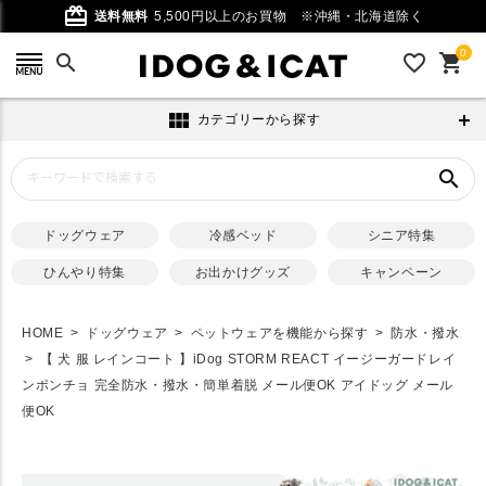
card_giftcard
送料無料
5,500円以上のお買物
※沖縄・北海道除く
0
search
favorite_outline
shopping_cart
view_module
カテゴリーから探す
search
ドッグウェア
冷感ベッド
シニア特集
ひんやり特集
お出かけグッズ
キャンペーン
HOME
ドッグウェア
ペットウェアを機能から探す
防水・撥水
【 犬 服 レインコート 】iDog STORM REACT イージーガードレイ
ンポンチョ 完全防水・撥水・簡単着脱 メール便OK アイドッグ メール
便OK