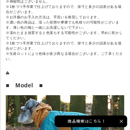
※伸縮性はございません。
※1枚づつ手作業で仕上げておりますので、採寸と多少の誤差がある場
合がございます。
※お洋服のお手入れ方法は、手洗いを推奨しております。
※濃い色の商品は、湿った状態や摩擦でも色移りの可能性がございま
す。薄い色の物と一緒にお洗濯しないで下さい。
※濡れたまま放置すると色落ちする可能性がございます。早めに乾かし
てください。
※1枚づつ手作業で仕上げておりますので、採寸と多少の誤差がある場
合がございます。
※生産ロットにより色味が多少異なる場合がございます。ご了承くださ
い。
■ Model ■
商品検索はこちら！