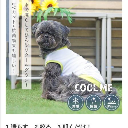
1.濡らす、2.絞る、3.叩くだけ！