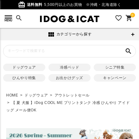
card_giftcard
送料無料
5,500円以上のお買物
※沖縄・北海道除く
0
search
favorite_outline
shopping_cart
view_module
カテゴリーから探す
search
ドッグウェア
冷感ベッド
シニア特集
ひんやり特集
お出かけグッズ
キャンペーン
HOME
ドッグウェア
アウトレットセール
【 夏 犬服 】iDog COOL ME プリントタンク 冷感 ひんやり アイド
ッグ メール便OK