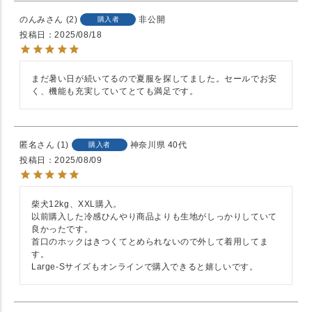
のんみ
2
非公開
購入者
投稿日
2025/08/18
まだ暑い日が続いてるので夏服を探してました。セールでお安
く、機能も充実していてとても満足です。
匿名
1
神奈川県
40代
購入者
投稿日
2025/08/09
柴犬12kg、XXL購入。

以前購入した冷感ひんやり商品よりも生地がしっかりしていて
良かったです。

首口のホックはきつくてとめられないので外して着用してま
す。

Large-Sサイズもオンラインで購入できると嬉しいです。