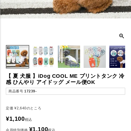
【 夏 犬服 】iDog COOL ME プリントタンク 冷
感 ひんやり アイドッグ メール便OK
商品番号
17239-
定価
¥
2,640
のところ
¥
1,100
税込
¥
1,100
会員特別価格
税込