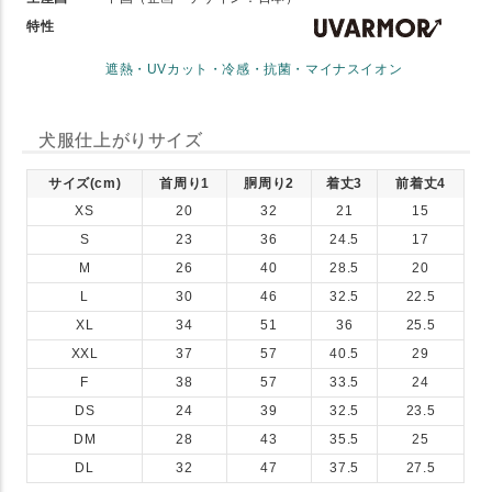
特性
遮熱・UVカット・冷感・抗菌・マイナスイオン
犬服仕上がりサイズ
サイズ(cm)
首周り1
胴周り2
着丈3
前着丈4
XS
20
32
21
15
S
23
36
24.5
17
M
26
40
28.5
20
L
30
46
32.5
22.5
XL
34
51
36
25.5
XXL
37
57
40.5
29
F
38
57
33.5
24
DS
24
39
32.5
23.5
DM
28
43
35.5
25
DL
32
47
37.5
27.5