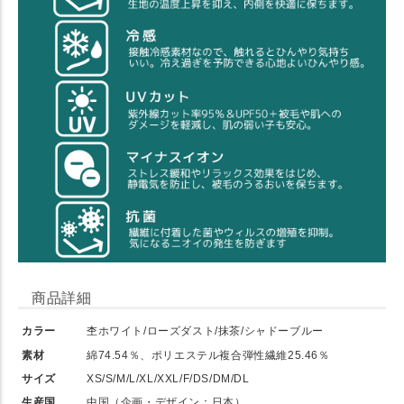
商品詳細
カラー
杢ホワイト/ローズダスト/抹茶/シャドーブルー
素材
綿74.54％、ポリエステル複合弾性繊維25.46％
サイズ
XS/S/M/L/XL/XXL/F/DS/DM/DL
生産国
中国（企画・デザイン：日本）