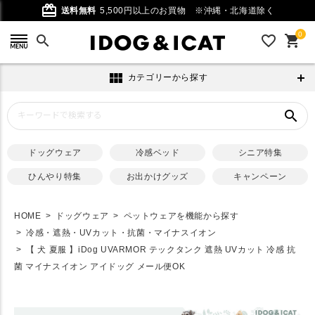
card_giftcard
送料無料
5,500円以上のお買物
※沖縄・北海道除く
0
search
favorite_outline
shopping_cart
view_module
カテゴリーから探す
search
ドッグウェア
冷感ベッド
シニア特集
ひんやり特集
お出かけグッズ
キャンペーン
HOME
ドッグウェア
ペットウェアを機能から探す
冷感・遮熱・UVカット・抗菌・マイナスイオン
【 犬 夏服 】iDog UVARMOR テックタンク 遮熱 UVカット 冷感 抗
菌 マイナスイオン アイドッグ メール便OK