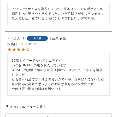
チワワでMサイズを購入しました。生地はひんやり感があり伸
縮性もあり動きやすそうでした。ただ首回りが少しきつそうに
思えました。着ているうちに少し伸びればいいのですが。
くー
1
千葉県
女性
購入者
投稿日
2026/05/21
17歳トイプードルハイシニアです

いつもUNAGEの服を購入しています

UNAGEの接触冷感の服が売り切れていたので、こちらを購入
しました

形も色も満足で若く見えて良いのですが、背中開きでないため
足の関節が高齢で思うように動かず着せるのが大変です

すべてのレビューを見る