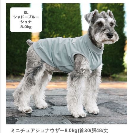
ミニチュアシュナウザー8.0kg(首30/胴48/丈