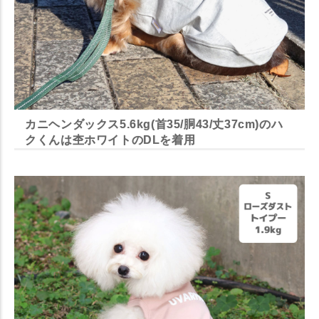
カニヘンダックス5.6kg(首35/胴43/丈37cm)のハ
クくんは杢ホワイトのDLを着用