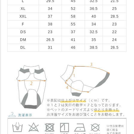
L
29.5
45
32.5
21.5
XL
34
52
36.5
25
XXL
37
58
40
28.5
F
38
55
34
23
DS
23
37
32.5
22
DM
26.5
41
35
24
DL
31
46
38.5
26.5