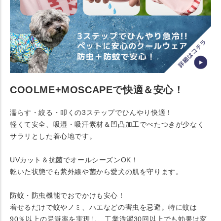
COOLME+MOSCAPEで快適＆安心！
濡らす・絞る・叩くの3ステップでひんやり快適！
軽くて安全、吸湿・吸汗素材＆凹凸加工でべたつきが少なく
サラリとした着心地です。
UVカット＆抗菌でオールシーズンOK！
乾いた状態でも紫外線や菌から愛犬の肌を守ります。
防蚊・防虫機能でおでかけも安心！
着せるだけで蚊やノミ、ハエなどの害虫を忌避。特に蚊は
90％以上の忌避率を実現し、工業洗濯30回以上でも効果は変