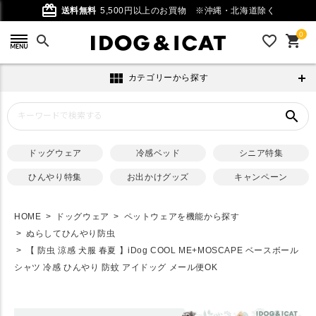
card_giftcard
送料無料
5,500円以上のお買物
※沖縄・北海道除く
0
search
favorite_outline
shopping_cart
view_module
カテゴリーから探す
search
ドッグウェア
冷感ベッド
シニア特集
ひんやり特集
お出かけグッズ
キャンペーン
HOME
ドッグウェア
ペットウェアを機能から探す
ぬらしてひんやり防虫
【 防虫 涼感 犬服 春夏 】iDog COOL ME+MOSCAPE ベースボール
シャツ 冷感 ひんやり 防蚊 アイドッグ メール便OK