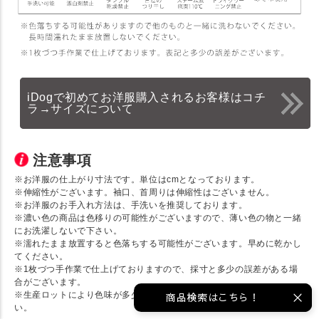
iDogで初めてお洋服購入されるお客様はコチ
ラ→サイズについて
注意事項
※お洋服の仕上がり寸法です。単位はcmとなっております。
※伸縮性がございます。袖口、首周りは伸縮性はございません。
※お洋服のお手入れ方法は、手洗いを推奨しております。
※濃い色の商品は色移りの可能性がございますので、薄い色の物と一緒
にお洗濯しないで下さい。
※濡れたまま放置すると色落ちする可能性がございます。早めに乾かし
てください。
※1枚づつ手作業で仕上げておりますので、採寸と多少の誤差がある場
合がございます。
※生産ロットにより色味が多少異なる場合がございます。ご了承くださ
商品検索はこちら！
い。