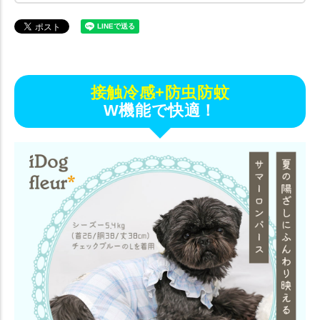
接触冷感+防虫防蚊
W機能で快適！