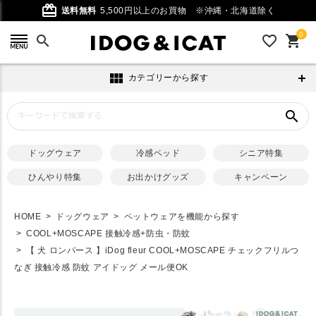
card_giftcard
送料無料
5,500円以上のお買物
※沖縄・北海道除く
0
search
favorite_outline
shopping_cart
view_module
カテゴリーから探す
search
ドッグウェア
冷感ベッド
シニア特集
ひんやり特集
お出かけグッズ
キャンペーン
HOME
ドッグウェア
ペットウェアを機能から探す
COOL+MOSCAPE 接触冷感+防虫・防蚊
【 犬 ロンパース 】iDog fleur COOL+MOSCAPE チェックフリルつ
なぎ 接触冷感 防蚊 アイドッグ メール便OK