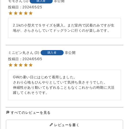
モモ
1
非公開
購入者
投稿日
2024/05/25
2.1kの小型犬でＳサイズを購入。まだ室内で試着のみですが生
地が、さらさらしていてドッグランに行くのが楽しみです。
ミニピン丸
3
非公開
購入者
投稿日
2024/05/05
GWの暑い日にはじめて着用しました。

さわり心地もひんやりとしていて気持ち良さそうでした。

伸縮性があり動いてもずれることもなくこれからの時期に大活
すべてのレビューを見る
レビューを書く