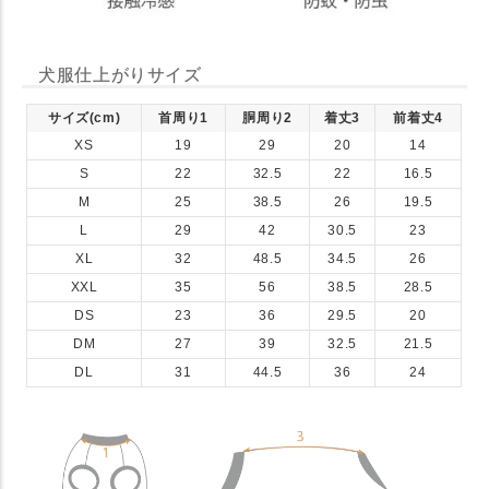
犬服仕上がりサイズ
サイズ(cm)
首周り1
胴周り2
着丈3
前着丈4
XS
19
29
20
14
S
22
32.5
22
16.5
M
25
38.5
26
19.5
L
29
42
30.5
23
XL
32
48.5
34.5
26
XXL
35
56
38.5
28.5
DS
23
36
29.5
20
DM
27
39
32.5
21.5
DL
31
44.5
36
24