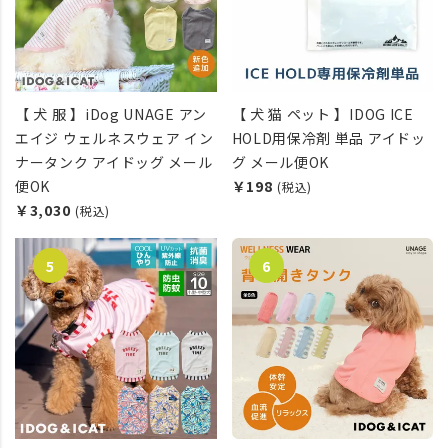
【 犬 服 】iDog UNAGE アン
【 犬 猫 ペット 】IDOG ICE
エイジ ウェルネスウェア イン
HOLD用保冷剤 単品 アイドッ
ナータンク アイドッグ メール
グ メール便OK
便OK
￥198
(税込)
￥3,030
(税込)