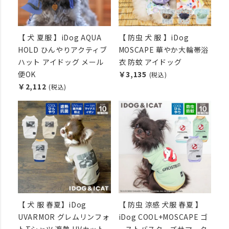
【 犬 夏服 】iDog AQUA
【 防虫 犬 服 】iDog
HOLD ひんやりアクティブ
MOSCAPE 華やか大輪帯浴
ハット アイドッグ メール
衣 防蚊 アイドッグ
便OK
￥3,135
(税込)
￥2,112
(税込)
【 犬 服 春夏】iDog
【 防虫 涼感 犬服 春夏 】
UVARMOR グレムリンフォ
iDog COOL+MOSCAPE ゴ