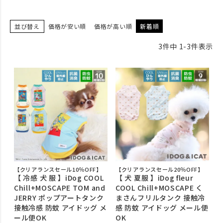
並び替え
価格が安い順
価格が高い順
新着順
3
件中
1
-
3
件表示
【クリアランスセール10％OFF】
【クリアランスセール20％OFF】
【 冷感 犬 服 】iDog COOL
【 犬 夏服 】iDog fleur
Chill+MOSCAPE TOM and
COOL Chill+MOSCAPE く
JERRY ポップアートタンク
まさんフリルタンク 接触冷
接触冷感 防蚊 アイドッグ メ
感 防蚊 アイドッグ メール便
ール便OK
OK