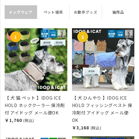
ドッグウェア
ペット寝具
お散歩グッズ
猫用品
【 犬 猫 ペット 】IDOG ICE
【 犬 ひんやり 】IDOG ICE
HOLD ネッククーラー 保冷剤
HOLD フィッシングベスト 保
付 アイドッグ メール便OK
冷剤付 アイドッグ メール便
￥1,760
OK
(税込)
￥3,168
(税込)