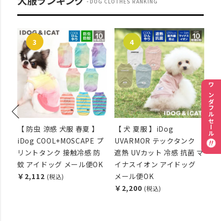
犬服ランキング
DOG CLOTHES RANKING
ワンダフルセール
CE
【 防虫 涼感 犬服 春夏 】
【 犬 夏服 】iDog
【 
スト
iDog COOL+MOSCAPE プ
UVARMOR テックタンク
ン
ー
リントタンク 接触冷感 防
遮熱 UVカット 冷感 抗菌 マ
イ
蚊 アイドッグ メール便OK
イナスイオン アイドッグ
メ
￥2,112
メール便OK
￥3
(税込)
￥2,200
(税込)