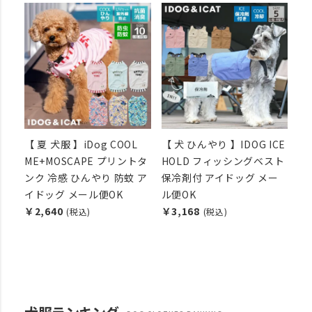
【 夏 犬服 】iDog COOL
【 犬 ひんやり 】IDOG ICE
ME+MOSCAPE プリントタ
HOLD フィッシングベスト
ンク 冷感 ひんやり 防蚊 ア
保冷剤付 アイドッグ メー
イドッグ メール便OK
ル便OK
￥2,640
￥3,168
(税込)
(税込)