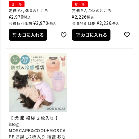
セール
セール
¥
3,300
¥
2,783
定価
のところ
定価
のところ
¥
2,970
¥
2,226
税込
税込
¥
2,970
¥
2,226
会員特別価格
税込
会員特別価格
税込
カゴに入れる
カゴに入れる
【 犬 服 福袋 ２枚入り 】
iDog
MOSCAPE&COOL+MOSCA
PE お試し2枚入り 福袋 おも