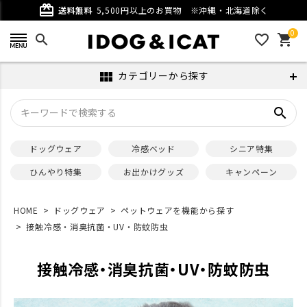
card_giftcard
送料無料
5,500円以上のお買物
※沖縄・北海道除く
0
search
favorite_outline
shopping_cart
カテゴリーから探す
view_module
search
ドッグウェア
冷感ベッド
シニア特集
ひんやり特集
お出かけグッズ
キャンペーン
HOME
ドッグウェア
ペットウェアを機能から探す
接触冷感・消臭抗菌・UV・防蚊防虫
接触冷感・消臭抗菌・UV・防蚊防虫