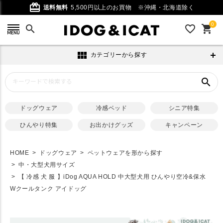
card_giftcard
送料無料
5,500円以上のお買物
※沖縄・北海道除く
0
search
favorite_outline
shopping_cart
view_module
カテゴリーから探す
search
ドッグウェア
冷感ベッド
シニア特集
ひんやり特集
お出かけグッズ
キャンペーン
HOME
ドッグウェア
ペットウェアを形から探す
中・大型犬用サイズ
【 冷感 犬 服 】iDog AQUA HOLD 中大型犬用 ひんやり空冷&保水
Wクールタンク アイドッグ