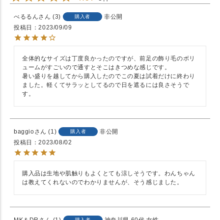
べるるん
3
非公開
購入者
投稿日
2023/09/09
全体的なサイズは丁度良かったのですが、前足の飾り毛のボリ
ュームがすごいので通すとそこはきつめな感じです。

暑い盛りを越してから購入したのでこの夏は試着だけに終わり
ました。軽くてサラッとしてるので日を遮るには良さそうで
す。
baggio
1
非公開
購入者
投稿日
2023/08/02
購入品は生地や肌触りもよくとても涼しそうです。わんちゃん
は教えてくれないのでわかりませんが、そう感じました。
MK＆DR
1
神奈川県
60代
女性
購入者