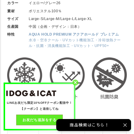
カラー
イエロー/グレー26
素材
ポリエステル100％
サイズ
Large-S/Large-M/Large-L/Large-XL
生産国
中国（企画・デザイン：日本）
特性
AQUA HOLD PREMIUM アクアホールド プレミアム
水冷・空冷クール・UVカット機能加工・冷却放熱クー
ル・抗菌・消臭機能加工・UVカット・UPF50+
LINEお友だち限定10%OFFクーポン配信中！
【クーポン】と送信してね
犬服仕上がりサイズ
お友だち追加をする
商品検索はこちら！
サイズ(cm)
首周り1
胴周り2
着丈3
前着丈4