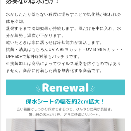
必要なのは水だけ！
水がしたたり落ちない程度に濡らすことで気化熱が奪われ身
体を冷却。
蒸発するまで冷却効果が持続します。風だけを中に入れ、水
分が蒸発し温度が下がります。
乾いたときは水に濡らせば冷却能力が復活します。
抗菌・消臭はもちろんUV-A 98％カット・UV-B 98％カット・
UPF50+で紫外線対策もバッチリです。
※抗菌加工は商品によってウイルス感染を防ぐものではあり
ません。商品に付着した菌を無害化する商品です。