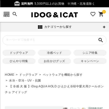
card_giftcard
送料無料
5,500円以上のお買物
※沖縄・北海道除く
0
search
favorite_outline
shopping_cart
view_module
カテゴリーから探す
search
ドッグウェア
冷感ベッド
シニア特集
ひんやり特集
お出かけグッズ
キャンペーン
HOME
ドッグウェア
ペットウェアを機能から探す
水冷・空冷・UV・抗菌
【 冷感 犬 服 】iDog AQUA HOLD ひえひえ冷却中愛犬用クールポン
チョ アイドッグ