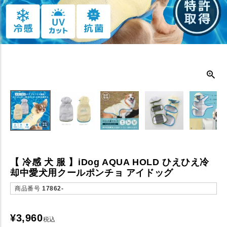
【 冷感 犬 服 】iDog AQUA HOLD ひえひえ冷
却中愛犬用クールポンチョ アイドッグ
商品番号
17862-
¥
3,960
税込