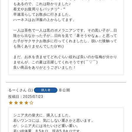
もあるので、これは助かりました♪

着丈やお腹周りもバッチリ^ - ^

早速濡らしてお散歩に行きました。

ハーネスはお洋服の上からしてます。

一人は茶色で一人は黒のポメラニアンです。その黒い子が…日
陰から出なかった子が…日向を見て「暑そうやなぁ」と思って
た子がサクサクお散歩に行ってくれましたし、脱いだ後触って
も熱くありませんでした(≧∀≦)

まだ、お水を含ませてどれぐらい絞れば良いのか塩梅が分かり
ませんが、この夏は活躍してくれそうです(⌒▽⌒)

良い商品をありがとうございました！
るーく
1
非公開
購入者
投稿日
2025/07/23
シニア犬の柴犬に、購入しました。

若いワンコには、気にしない重さかと思います。

が、シニア犬には冷たいけど重い重い。

若い頃体重、8.5キロ。現在5.8キロです。
