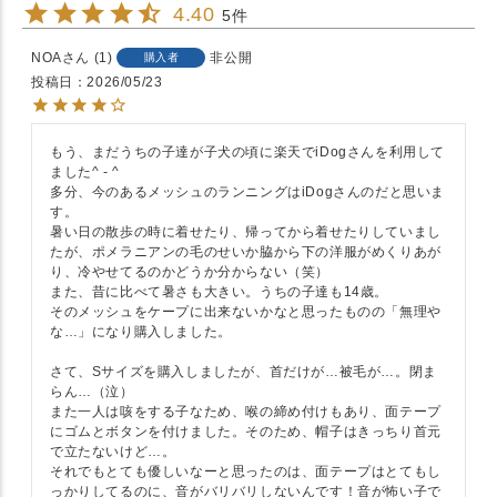
4.40
5
NOA
1
非公開
購入者
投稿日
2026/05/23
もう、まだうちの子達が子犬の頃に楽天でiDogさんを利用して
ました^ - ^

多分、今のあるメッシュのランニングはiDogさんのだと思いま
す。

暑い日の散歩の時に着せたり、帰ってから着せたりしていまし
たが、ポメラニアンの毛のせいか脇から下の洋服がめくりあが
り、冷やせてるのかどうか分からない（笑）

また、昔に比べて暑さも大きい。うちの子達も14歳。

そのメッシュをケープに出来ないかなと思ったものの「無理や
な…」になり購入しました。

さて、Sサイズを購入しましたが、首だけが…被毛が…。閉ま
らん…（泣）

また一人は咳をする子なため、喉の締め付けもあり、面テープ
にゴムとボタンを付けました。そのため、帽子はきっちり首元
で立たないけど…。

それでもとても優しいなーと思ったのは、面テープはとてもし
っかりしてるのに、音がバリバリしないんです！音が怖い子で