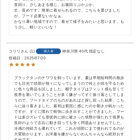
首回り、少しあまる感じ。お腹回りぶかぶか。

丈、長めです。簡単に着せられるので、こちらを選びました
が、フード必要ないかなぁ。

かなり暑い地域ですので、着せて様子をみたいと思います。も
コリリ
1
神奈川県
40代
指定なし
購入者
投稿日
2025/07/20
ブラックタンのチワワを飼っています。夏は早朝短時間の散歩
でも日光で頭部が熱々になってしまうので何とか頭を守るため
に色々な商品を試しました。帽子タイプはフィット感も甘くて
視界を塞いでしまうことが多く嫌がってすぐ振り落としてしま
うので、フードタイプのものがあればと探し回った結果、こち
らに辿り着きました。最初は窮屈に感じたのか動きが鈍かった
ですが、すぐに慣れて軽快に歩き出すことができました。フー
ドは多少ズレても形状的に頭に被さった状態が保たれて視界も
良好のようで左右に動き回っても全く問題ありませんでした。
冷感の持続力も優れていて、これが頭部にまで使われてるのが
大変助かります。お洋服を嫌がらないわんちゃんなら絶対おす
すめです。