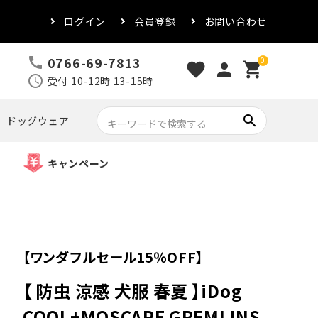
ログイン
会員登録
お問い合わせ
0766-69-7813
call
0
favorite
person
shopping_cart
schedule
受付 10-12時 13-15時
search
ドッグウェア
キャンペーン
【ワンダフルセール15％OFF】
【 防虫 涼感 犬服 春夏 】iDog
COOL+MOSCAPE GREMLINS