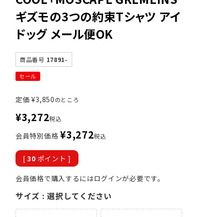
ギズモの3つの約束Tシャツ アイ
ドッグ メール便OK
商品番号
17891-
セール
定価
¥
3,850
のところ
¥
3,272
税込
¥
3,272
会員特別価格
税込
[
30
ポイント ]
会員価格で購入するにはログインが必要です。
サイズ
選択してください