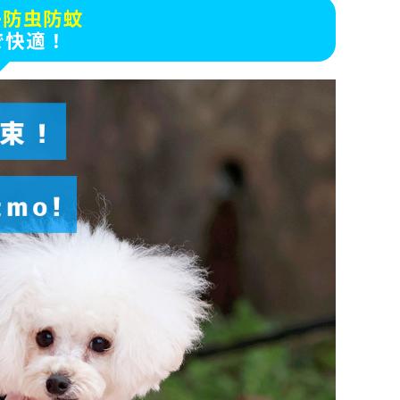
+防虫防蚊
で快適！