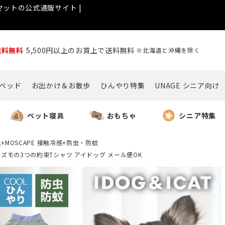
ットの公式通販サイト |
送料無料
5,500円以上のお買上で送料無料
※北海道と沖縄を除く
ベッド
お出かけ＆お散歩
ひんやり特集
UNAGE シニア向け
ペット寝具
おもちゃ
シニア特集
L+MOSCAPE 接触冷感+防虫・防蚊
LINSギズモの3つの約束Tシャツ アイドッグ メール便OK