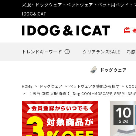
犬服・ドッグウェア・ペットウェア・ペット用ベッド・マ
IDOG&ICAT
card_giftcard
トレンドキーワード
error_outline
クリアランスSALE
冷感
ドッグウェア
HOME
ドッグウェア
ペットウェアを機能から探す
COO
【 防虫 涼感 犬服 春夏 】iDog COOL+MOSCAPE GREM