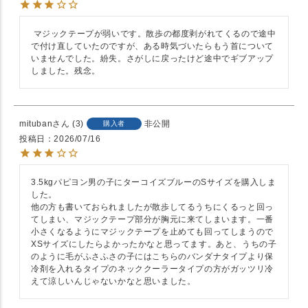
 マジックテープが弱いです。散歩の都度剥がれてくるので途中
で付け直していたのですが、ある時気づいたらもう首について
いませんでした。紛失。さがしに戻ったけど途中でギブアップ
しました。残念。
mituban
3
非公開
購入者
投稿日
2026/07/16
3.5kgパピヨン男の子にターコイズブルーのSサイズを購入しま
した。

他の方も書いておられましたが散歩してるうちにくるっと回っ
てしまい、マジックテープ部分が胸元に来てしまいます。一番
小さくなるようにマジックテープを止めても回ってしまうので
XSサイズにしたらよかったかなと思ってます。あと、うちの子
のように毛がふさふさの子にはこちらのバンダナタイプより保
冷剤を入れるタイプのネッククーラータイプの方がガッツリ冷
えて涼しいんじゃないかなと思いました。