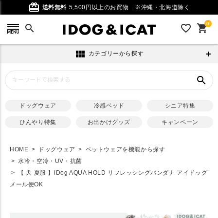
card_giftcard
送料無料
5,500円以上のお買物
※沖縄・北海道除く
0
search
favorite_outline
shopping_cart
view_module
カテゴリーから探す
search
ドッグウェア
冷感ベッド
シニア特集
ひんやり特集
お出かけグッズ
キャンペーン
HOME
ドッグウェア
ペットウェアを機能から探す
水冷・空冷・UV・抗菌
【 犬 夏服 】iDog AQUA HOLD リフレッシングバンダナ アイドッグ
メール便OK